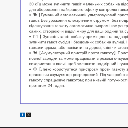
30 кГц може зупинити гавкіт маленьких собак на від
для збереження найкращого ефекту контролю гавко
🐕【Гуманний автоматичний ультразвуковий пристр
гавкіт. Без ураження електричним струмом, без под
відлякування гавкоту автоматично випромінює ультра
самих, створюючи відділ миру для ваші родини та су
🐕‍🦺【 Зупиніть гавкіт собак у приміщенні та надв
зупинити гавкіт сусідів і бездомних собак на вулиці
гавкали вдома, або повісити на дереві, стіні чи сто
🐩【Акумуляторний пристрій проти гавкоту】Прист
повної зарядки та може працювати в режимі очікуван
використання вночі, щоб зменшити надмірний і гучн
🐶【Легко користуйтеся пристроєм проти гавкоту з
працює чи акумулятор розряджений. Під час роботи н
гавкоту спрацьовує гавкотом; при низькій потужност
протягом 24 годин.