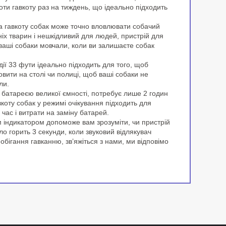
оти гавкоту раз на тиждень, що ідеально підходить
а гавкоту собак може точно вловлювати собачий
іх тварин і нешкідливий для людей, пристрій для
 ваші собаки мовчали, коли ви залишаєте собак
дії 33 фути ідеально підходить для того, щоб
новити на столі чи полиці, щоб ваші собаки не
ли.
атареєю великої ємності, потребує лише 2 годин
коту собак у режимі очікування підходить для
час і витрати на заміну батарей.
м індикатором допоможе вам зрозуміти, чи пристрій
ло горить 3 секунди, коли звуковий відлякувач
бігання гавканню, зв’яжіться з нами, ми відповімо