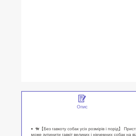
Опис
🦮【Без гавкоту собак усіх розмірів і порід】 Прист
може зупинити гавкіт великих і нікчемних собак на ві