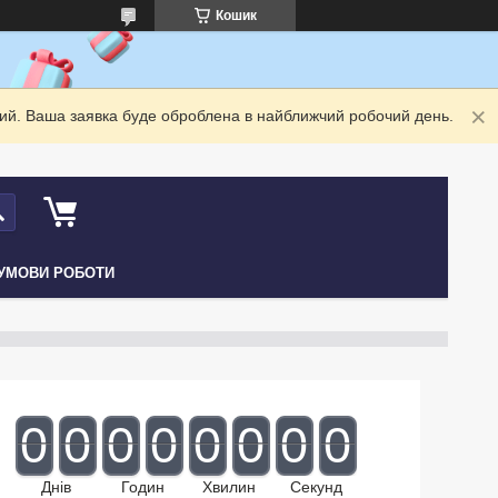
Кошик
дний. Ваша заявка буде оброблена в найближчий робочий день.
УМОВИ РОБОТИ
0
0
0
0
0
0
0
0
Днів
Годин
Хвилин
Секунд