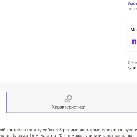
пове
У ко
купи
Характеристики
рій контролю гавкоту собак із 3 різними частотами ефективно зупиняє
дстані близько 15 м, частота 20 кГц може зупинити гавкіт середніх і 