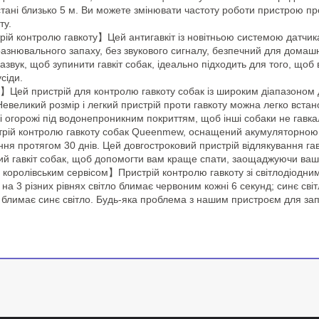
стані близько 5 м. Ви можете змінювати частоту роботи пристрою пр
ту.
ій контролю гавкоту】Цей антигавкіт із новітньою системою датчик
разнювального запаху, без звукового сигналу, безпечний для домашн
звук, щоб зупинити гавкіт собак, ідеально підходить для того, щоб
сіди.
орі】Цей пристрій для контролю гавкоту собак із широким діапазоном 
. Невеликий розмір і легкий пристрій проти гавкоту можна легко вста
впі огорожі під водонепроникним покриттям, щоб інші собаки не гавка
рій контролю гавкоту собак Queenmew, оснащений акумуляторною б
ня протягом 30 днів. Цей довгостроковий пристрій відлякування гав
ий гавкіт собак, щоб допомогти вам краще спати, заощаджуючи ваш 
 королівським сервісом】Пристрій контролю гавкоту зі світлодіодни
а 3 різних рівнях світло блимає червоним кожні 6 секунд; синє світ
і блимає синє світло. Будь-яка проблема з нашим пристроєм для запо