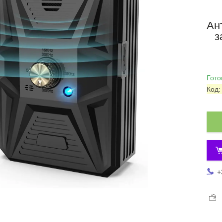
Ан
з
Гото
Код
+