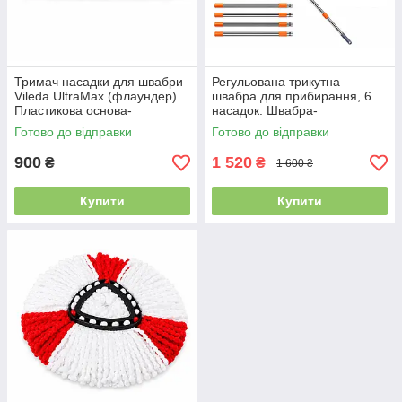
Тримач насадки для швабри
Регульована трикутна
Vileda UltraMax (флаундер).
швабра для прибирання, 6
Пластикова основа-
насадок. Швабра-
платформа для швабр Vileda
трансформер 360° для миття
Готово до відправки
Готово до відправки
UltraMax
підлоги, стін та вікон
900
1 520
₴
₴
1 600 ₴
Купити
Купити