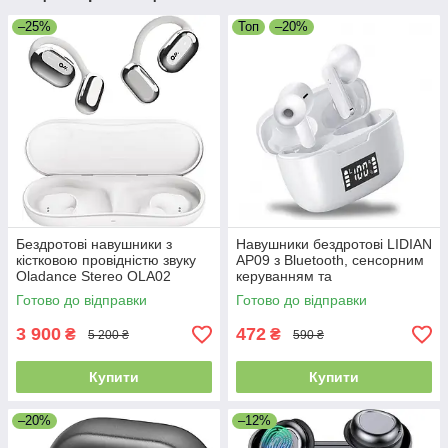
–25%
Топ
–20%
Бездротові навушники з
Навушники бездротові LIDIAN
кістковою провідністю звуку
AP09 з Bluetooth, сенсорним
Oladance Stereo OLA02
керуванням та
шумопоглинанням
Готово до відправки
Готово до відправки
3 900
472
₴
₴
5 200 ₴
590 ₴
Купити
Купити
–20%
–12%