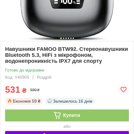
Навушники FAMOO BTW92. Стереонавушники
Bluetooth 5.3, HiFi з мікрофоном,
водонепроникність IPX7 для спорту
Готово до відправки
Код: Y40905
Роздріб
531
₴
590 ₴
Економія
59 ₴
Залишилось
16 днів
Купити
або