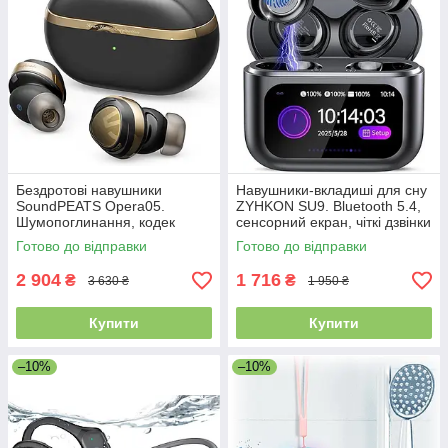
Бездротові навушники
Навушники-вкладиші для сну
SoundPEATS Opera05.
ZYHKON SU9. Bluetooth 5.4,
Шумопоглинання, кодек
сенсорний екран, чіткі дзвінки
LDAC, швидка зарядка.
Готово до відправки
Готово до відправки
Уцінка
2 904
1 716
₴
₴
3 630 ₴
1 950 ₴
Купити
Купити
–10%
–10%