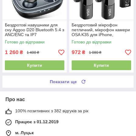
Бездротові навушники для
Бездротовий мікрофон
сну Aggoo D20 Bluetooth 5.4 з
петличний, мікрофон камери
ANC/ENC та IP7
OSA K35 для iPhone,
телефону Android, камери,
Готово до відправки
Готово до відправки
1 260
972
₴
₴
1 400 ₴
1 080 ₴
Купити
Купити
Показати ще
Про нас
100% позитивних з 382 відгуків за рік
Працює з 01.12.2019
м. Луцьк