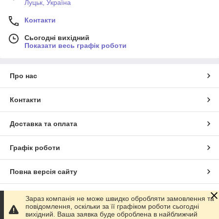
Луцьк, Україна
Контакти
Сьогодні вихідний
Показати весь графік роботи
Про нас
Контакти
Доставка та оплата
Графік роботи
Повна версія сайту
Сайт створено на маркетплейсі
Prom.ua
Зараз компанія не може швидко обробляти замовлення та
повідомлення, оскільки за її графіком роботи сьогодні
вихідний. Ваша заявка буде оброблена в найближчий