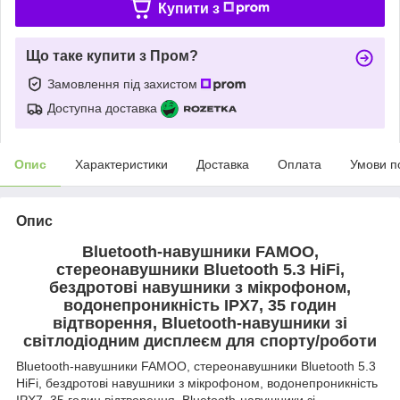
Купити з
Що таке купити з Пром?
Замовлення під захистом
Доступна доставка
Опис
Характеристики
Доставка
Оплата
Умови п
Опис
Bluetooth-навушники FAMOO,
стереонавушники Bluetooth 5.3 HiFi,
бездротові навушники з мікрофоном,
водонепроникність IPX7, 35 годин
відтворення, Bluetooth-навушники зі
світлодіодним дисплеєм для спорту/роботи
Bluetooth-навушники FAMOO, стереонавушники Bluetooth 5.3
HiFi, бездротові навушники з мікрофоном, водонепроникність
IPX7, 35 годин відтворення, Bluetooth-навушники зі