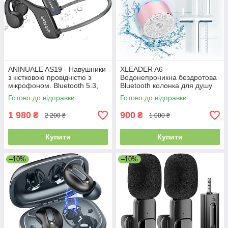
ANINUALE AS19 - Навушники
XLEADER A6 -
з кістковою провідністю з
Водонепроникна бездротова
мікрофоном. Bluetooth 5.3,
Bluetooth колонка для душу
IPX8
IPX6 з RGB підсвічуванням та
Готово до відправки
Готово до відправки
присоскою
1 980
900
₴
₴
2 200 ₴
1 000 ₴
Купити
Купити
–10%
–10%