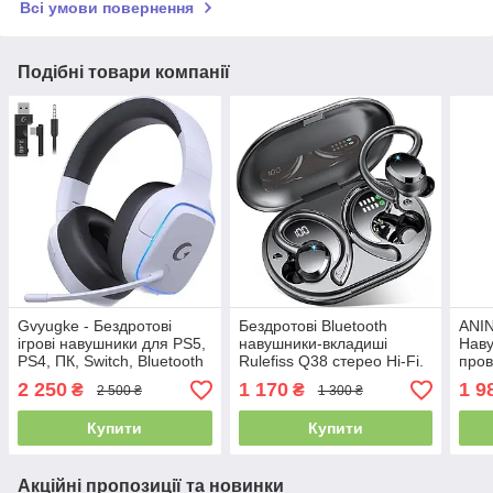
Всі умови повернення
Подібні товари компанії
Gvyugke - Бездротові
Бездротові Bluetooth
ANIN
ігрові навушники для PS5,
навушники-вкладиші
Наву
PS4, ПК, Switch, Bluetooth
Rulefiss Q38 стерео Hi-Fi.
пров
5.3 з підсвіткою та
Водонепроникні,
Blue
2 250
1 170
1 9
₴
₴
2 500 ₴
1 300 ₴
мікрофоном із
мікрофон ENC
шумопоглинанням
Купити
Купити
Акційні пропозиції та новинки