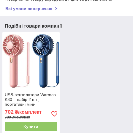
Всі умови повернення
Подібні товари компанії
USB-вентилятори Warmco
K30 – набір 2 шт.,
портативні міні-
вентилятори, 3 швидкості,
702
₴/комплект
для дому та офісу
780 ₴/комплект
Купити