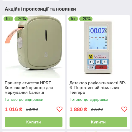
Акційні пропозиції та новинки
Топ
–20%
Топ
–20%
Принтер етикеток HPRT.
Детектор радіоактивності BR-
Компактний принтер для
6. Портативний лічильник
маркування банок зі
Гейгера
спеціями
Готово до відправки
Готово до відправки
1 016
1 880
₴
₴
1 270 ₴
2 350 ₴
Купити
Купити