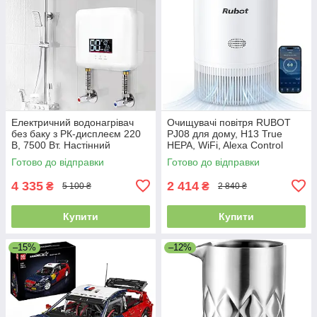
Електричний водонагрівач
Очищувачі повітря RUBOT
без баку з РК-дисплеєм 220
PJ08 для дому, H13 True
В, 7500 Вт. Настінний
HEPA, WiFi, Alexa Control
безрезервуарний
Готово до відправки
Готово до відправки
електричний водонагрівач
4 335
2 414
₴
₴
5 100 ₴
2 840 ₴
Купити
Купити
–15%
–12%