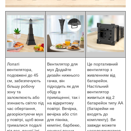
Лопаті
Вентилятор для
Це портативний
вентилятора,
мух Додайте
вентилятор з
подовжені до 45
дизайн нижнього
живленням від
см, забезпечують
гачка, він
батарейок.
більшу робочу
підходить як для
Настільний
зону та
обіду в
вентилятор
заломлюють або
приміщенні, так і
живиться від 2
згинають світло під
на відкритому
батарейок типу АА
час обертання,
повітрі. Вечірка,
(батарейки не
дезорієнтуючи мух
вечірка або стіл
входять до
у повітрі, щоб вони
для пікніка,
комплекту). Ви
трималися подалі
кемпінг, барбекю,
завжди можете
від вас, вашої їжі
сонячні ванни,
насолоджуватися