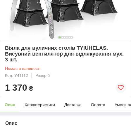
Віяла для вуличних столів TYIUHELAS.
Висувний вентилятор для відлякування мух.
3 шт.
Немає в наявності
Код: Y41112
Роздріб
1 370
₴
Опис
Характеристики
Доставка
Оплата
Умови п
Опис