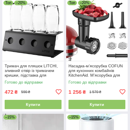
Топ
–20%
Топ
–20%
Тримач для пляшок LITCHI,
Насадка-м’ясорубка COFUN
зливний отвір із тримачем
для кухонних комбайнів
кришки, підставка для
KitchenAid. М’ясорубка для
пляшок
аксесуарів KitchenAid
Готово до відправки
Готово до відправки
472
1 256
₴
₴
590 ₴
1 570 ₴
Купити
Купити
–15%
–15%