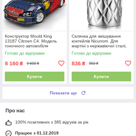
Конструктор Mould King
Склянка для змішування
13187 Citroen C4. Модель
коктейлів Nicunom. Для
гоночного автомобіля
мартіні з нержавіючої сталі,
масштабу 1:8, 4606 деталей
шейкер з обважненим дном
Готово до відправки
Готово до відправки
8 160
836
₴
₴
9 600 ₴
950 ₴
Купити
Купити
Показати ще
Про нас
100% позитивних з 385 відгуків за рік
Працює з 01.12.2019