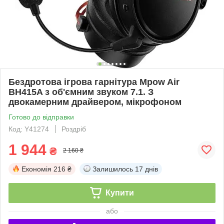
Бездротова ігрова гарнітура Mpow Air
BH415A з об'ємним звуком 7.1. З
двокамерним драйвером, мікрофоном
Готово до відправки
Код: Y41274
Роздріб
1 944
₴
2 160 ₴
Економія
216 ₴
Залишилось
17 днів
Купити
або