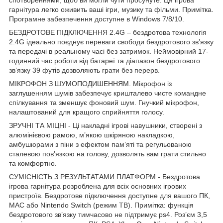
гарнітура легко оживить ваші ігри, музику та фільми. Примітка.
Програмне забезпечення доступне в Windows 7/8/10.
БЕЗДРОТОВЕ ПІДКЛЮЧЕННЯ 2.4G – бездротова технологія
2.4G ідеально поєднує переваги свободи бездротового зв’язку
та передачі в реальному часі без затримок. Неймовірний 17-
годинний час роботи від батареї та діапазон бездротового
зв’язку 39 футів дозволяють грати без перерв.
МІКРОФОН З ШУМОПОДИШЕННЯМ. Мікрофон із
заглушенням шумів забезпечує кришталево чисте командне
спілкування та зменшує фоновий шум. Гнучкий мікрофон,
налаштований для кращого сприйняття голосу.
ЗРУЧНІ ТА МІЦНІ - Ці накладні ігрові навушники, створені з
алюмінієвою рамою, м’якою шкіряною накладкою,
амбушюрами з піни з ефектом пам’яті та регульованою
сталевою пов’язкою на голову, дозволять вам грати стильно
та комфортно.
СУМІСНІСТЬ З РЕЗУЛЬТАТАМИ ПЛАТФОРМ - Бездротова
ігрова гарнітура розроблена для всіх основних ігрових
пристроїв. Бездротове підключення доступне для вашого ПК,
MAC або Nintendo Switch (режим ТВ). Примітка: функція
бездротового зв’язку тимчасово не підтримує ps4. Роз’єм 3,5