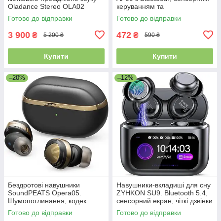
Oladance Stereo OLA02
керуванням та
шумопоглинанням
Готово до відправки
Готово до відправки
3 900
472
₴
₴
5 200 ₴
590 ₴
Купити
Купити
–20%
–12%
Бездротові навушники
Навушники-вкладиші для сну
SoundPEATS Opera05.
ZYHKON SU9. Bluetooth 5.4,
Шумопоглинання, кодек
сенсорний екран, чіткі дзвінки
LDAC, швидка зарядка.
Готово до відправки
Готово до відправки
Уцінка