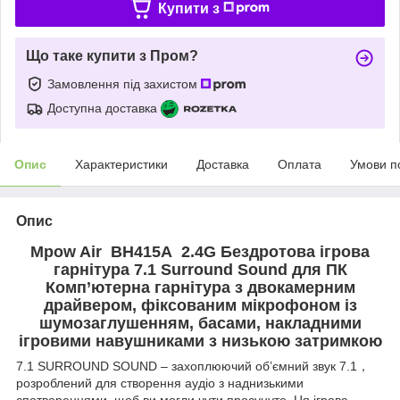
Купити з
Що таке купити з Пром?
Замовлення під захистом
Доступна доставка
Опис
Характеристики
Доставка
Оплата
Умови п
Опис
Mpow Air BH415A 2.4G Бездротова ігрова
гарнітура 7.1 Surround Sound для ПК
Комп’ютерна гарнітура з двокамерним
драйвером, фіксованим мікрофоном із
шумозаглушенням, басами, накладними
ігровими навушниками з низькою затримкою
7.1 SURROUND SOUND – захоплюючий об’ємний звук 7.1，
розроблений для створення аудіо з наднизькими
спотвореннями, щоб ви могли чути просунуте. Ця ігрова