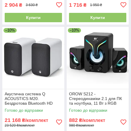
2 904
1 716
₴
₴
3 630 ₴
1 950 ₴
Купити
Купити
–10%
–10%
Акустична система Q
OROW S212 -
ACOUSTICS M20.
Стереодинаміки 2.1 для ПК
Бездротова Bluetooth HD
та ноутбука, 11 Вт з RGB
музична система, біла, ВЧ 22
підсвіткою, регулювання
Готово до відправки
Готово до відправки
мм, СЧ/НЧ 125 мм, 55 Гц–22
гучності, 3,5 мм Aux,
кГц
живлення USB
21 168
882
₴/комплект
₴/комплект
23 520 ₴/комплект
980 ₴/комплект