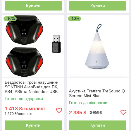
Купити
Купити
–10%
–10%
Бездротові ігрові навушники
SONTINH AlienBuds для ПК,
Акустика Trettitre TreSound Q
PS4, PS5 та Nintendo з USB-
Serene Mist Blue
адаптером, багатоточкове
Готово до відправки
підключення, 2 комплекти
Готово до відправки
1 413
₴/комплект
2 385
₴
2 650 ₴
1 570 ₴/комплект
Купити
Купити