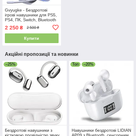
Gvyugke - Бездротові
ігрові навушники для PS5,
PS4, ПК, Switch, Bluetooth
5.3 з підсвіткою та
2 250
₴
2 500 ₴
мікрофоном із
шумопоглинанням
Купити
Акційні пропозиції та новинки
–25%
Топ
–20%
Бездротові навушники з
Навушники бездротові LIDIAN
кістковою провідністю звуку
AP09 з Bluetooth, сенсорним