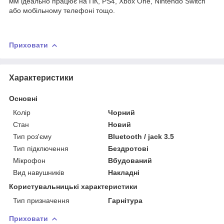
мм ідеально працює на ПК, PS4, Xbox One, Nintendo Switch
або мобільному телефоні тощо.
Приховати
Характеристики
Основні
Колір
Чорний
Стан
Новий
Тип роз'єму
Bluetooth / jack 3.5
Тип підключення
Бездротові
Мікрофон
Вбудований
Вид навушників
Накладні
Користувальницькі характеристики
Тип призначення
Гарнітура
Приховати