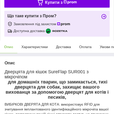
Купити з
Що таке купити з Пром?
Замовлення під захистом
Доступна доставка
Опис
Характеристики
Доставка
Оплата
Умови п
Опис
Дверцята для кішок SureFlap SUR001 з
мікрочіпом
для домашніх тварин, що замикається, тихі
дверцята для собак, захищає вашого
вихованця за допомогою дверцят для котів і
песиків,
ВИБІРКОВІ ДВЕРЯТА ДЛЯ КОТА: використовує RFID для
зчитування імплантованого ідентифікаційного мікрочіпа вашої
кішки, дозволяючи вашій кішці отримати доступ, не впускаючи