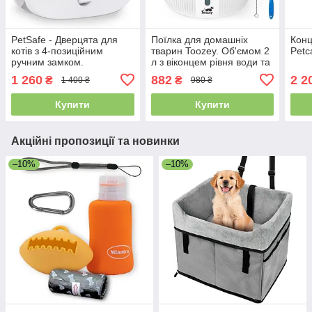
PetSafe - Дверцята для
Поїлка для домашніх
Конц
котів з 4-позиційним
тварин Toozey. Об'ємом 2
Petc
ручним замком.
л з віконцем рівня води та
Енергоефективні врізні
3 змінними фільтрами,
1 260
882
2 2
₴
₴
1 400 ₴
980 ₴
двері для тварин, білі
автомат
Купити
Купити
Акційні пропозиції та новинки
–10%
–10%