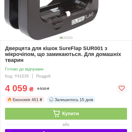
Дверцята для кішок SureFlap SUR001 з
мікрочіпом, що замикаються. Для домашніх
тварин
Готово до відправки
Код: Y41535
Роздріб
4 059
₴
4 510 ₴
Економія
451 ₴
Залишилось
15 днів
Купити
або