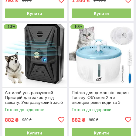
792
1 260
₴
₴
880 ₴
1 400 ₴
Купити
Купити
–10%
–10%
Антилай ультразвуковий.
Поїлка для домашніх тварин
Пристрій для захисту від
Toozey. Об'ємом 2 л з
гавкоту. Ультразвуковий засіб
віконцем рівня води та 3
захисту від гавкоту
змінними фільтрами, автомат
Готово до відправки
Готово до відправки
882
882
₴
₴
980 ₴
980 ₴
Купити
Купити