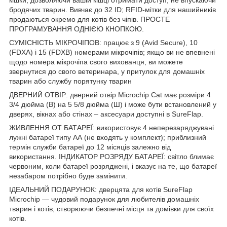
бродячих тварин. Вивчає до 32 ID; RFID-мітки для нашийників
продаються окремо для котів без чіпів. ПРОСТЕ
ПРОГРАМУВАННЯ ОДНІЄЮ КНОПКОЮ.
СУМІСНІСТЬ МІКРОЧІПОВ: працює з 9 (Avid Secure), 10
(FDXA) і 15 (FDXB) номерами мікрочіпів; якщо ви не впевнені
щодо номера мікрочіпа свого вихованця, ви можете
звернутися до свого ветеринара, у притулок для домашніх
тварин або службу порятунку тварин
ДВЕРНИЙ ОТВІР: дверний отвір Microchip Cat має розміри 4
3/4 дюйма (В) на 5 5/8 дюйма (Ш) і може бути встановлений у
дверях, вікнах або стінах – аксесуари доступні в SureFlap.
ЖИВЛЕННЯ ОТ БАТАРЕЇ: використовує 4 неперезаряджувані
лужні батареї типу АА (не входять у комплект); приблизний
термін служби батареї до 12 місяців залежно від
використання. ІНДИКАТОР РОЗРЯДУ БАТАРЕЇ: світло блимає
червоним, коли батареї розряджені, і вказує на те, що батареї
незабаром потрібно буде замінити.
ІДЕАЛЬНИЙ ПОДАРУНОК: дверцята для котів SureFlap
Microchip — чудовий подарунок для любителів домашніх
тварин і котів, створюючи безпечні місця та домівки для своїх
котів.