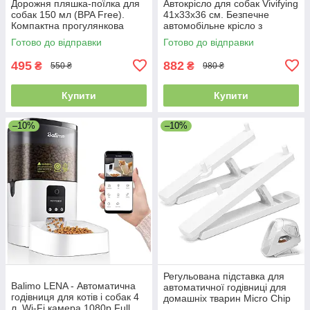
Дорожня пляшка-поїлка для
Автокрісло для собак Vivifying
собак 150 мл (BPA Free).
41x33x36 см. Безпечне
Компактна прогулянкова
автомобільне крісло з
пляшка з карабіном та
повідцем та плюшевою
Готово до відправки
Готово до відправки
ремінцем, захист від
подушкою для собак до 11 кг
протікання
(Сір
495
882
₴
₴
550 ₴
980 ₴
Купити
Купити
–10%
–10%
Регульована підставка для
Balimo LENA - Автоматична
автоматичної годівниці для
годівниця для котів і собак 4
домашніх тварин Micro Chip
л. Wi-Fi камера 1080p Full
та Connect, регулювання 0,