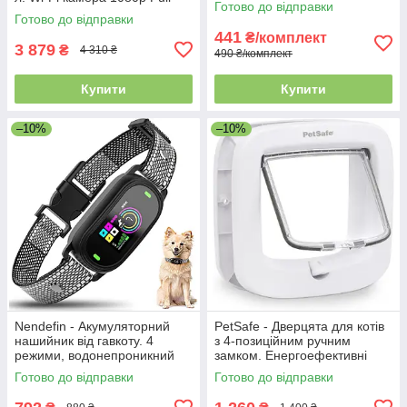
Готово до відправки
HD, нічне бачення,
15, 20 градусів
Готово до відправки
диспенсер сухого корму
441
₴/комплект
3 879
₴
4 310 ₴
490 ₴/комплект
Купити
Купити
–10%
–10%
Nendefin - Акумуляторний
PetSafe - Дверцята для котів
нашийник від гавкоту. 4
з 4-позиційним ручним
режими, водонепроникний
замком. Енергоефективні
IP67 для великих, середніх та
врізні двері для тварин, білі
Готово до відправки
Готово до відправки
малих собак