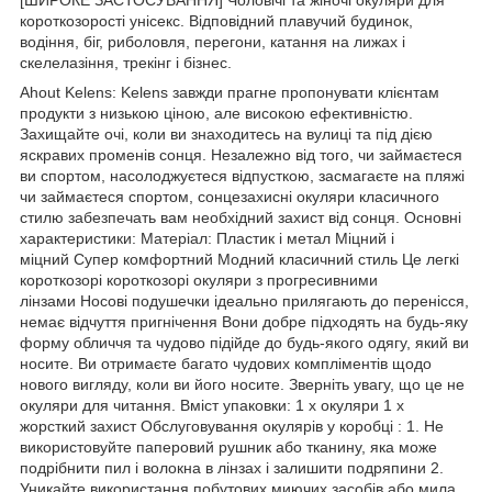
короткозорості унісекс. Відповідний плавучий будинок,
водіння, біг, риболовля, перегони, катання на лижах і
скелелазіння, трекінг і бізнес.
Ahout Kelens: Kelens завжди прагне пропонувати клієнтам
продукти з низькою ціною, але високою ефективністю.
Захищайте очі, коли ви знаходитесь на вулиці та під дією
яскравих променів сонця. Незалежно від того, чи займаєтеся
ви спортом, насолоджуєтеся відпусткою, засмагаєте на пляжі
чи займаєтеся спортом, сонцезахисні окуляри класичного
стилю забезпечать вам необхідний захист від сонця. Основні
характеристики: Матеріал: Пластик і метал Міцний і
міцний Супер комфортний Модний класичний стиль Це легкі
короткозорі короткозорі окуляри з прогресивними
лінзами Носові подушечки ідеально прилягають до перенісся,
немає відчуття пригнічення Вони добре підходять на будь-яку
форму обличчя та чудово підійде до будь-якого одягу, який ви
носите. Ви отримаєте багато чудових компліментів щодо
нового вигляду, коли ви його носите. Зверніть увагу, що це не
окуляри для читання. Вміст упаковки: 1 х окуляри 1 х
жорсткий захист Обслуговування окулярів у коробці : 1. Не
використовуйте паперовий рушник або тканину, яка може
подрібнити пил і волокна в лінзах і залишити подряпини 2.
Уникайте використання побутових миючих засобів або мила,