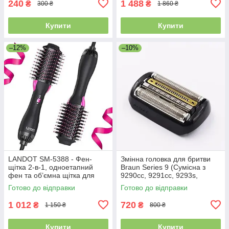
240
1 488
₴
₴
300 ₴
1 860 ₴
Купити
Купити
–12%
–10%
LANDOT SM-5388 - Фен-
Змінна головка для бритви
щітка 2-в-1, одноетапний
Braun Series 9 (Сумісна з
фен та об’ємна щітка для
9290cc, 9291cc, 9293s,
сушіння і укладки волосся,
9330s, 9296cc)
Готово до відправки
Готово до відправки
швидке сушіння, домашній
стайлер
1 012
720
₴
₴
1 150 ₴
800 ₴
Купити
Купити