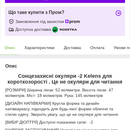
Що таке купити з Пром?
Замовлення під захистом
Доступна доставка
Опис
Характеристики
Доставка
Оплата
Умови п
Опис
Сонцезахисні окуляри -2 Kelens для
короткозорості . Це не окуляри для читання
[РОЗМІРИ] Ширина лінзи: 52 міліметри. Висота лінзи: 47
міліметрів. Міст: 18 міліметрів. Рука: 145 міліметрів
[ДИЗАЙН НАПІВКАРМИ] Кругла форма та дизайн
напівкаркасу, підходить для будь-якої форми обличчя та
стилю одягу. Зверніть увагу, що це не окуляри для читання.
[ВИБІР ДІОПТРІЇ] Доступні показники сили: -2
[ШИРОКЕ ЗАСТОСУВАННЯ] Чоловічі та жіночі окуляри для