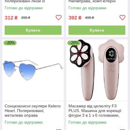
поляризовані лінзи із
Напівправа, комп'ютерні
захистом UV400
окуляри
Готово до відправки
Готово до відправки
312
392
₴
₴
390 ₴
490 ₴
Купити
Купити
–20%
–20%
Сонцезахисні окуляри Kelens
Масажер від целюліту F3
Heart. Поляризовані,
PLUS. Машина для корекції
металева оправа
фігури 3 в 1 з 6 головками,
для живота, талії, рук, ніг.
Готово до відправки
Готово до відправки
Уцінка