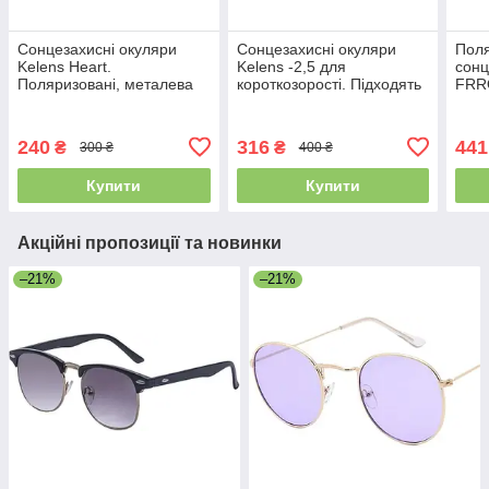
Сонцезахисні окуляри
Сонцезахисні окуляри
Поля
Kelens Heart.
Kelens -2,5 для
сонц
Поляризовані, металева
короткозорості. Підходять
FRRO
оправа
для усіх форм лиця
захи
випр
унів
240
316
441
₴
₴
300 ₴
400 ₴
Купити
Купити
Акційні пропозиції та новинки
–21%
–21%