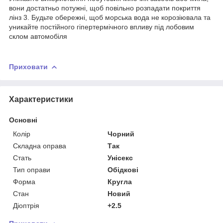
вони достатньо потужні, щоб повільно розпадати покриття
лінз 3. Будьте обережні, щоб морська вода не корозіювала та
уникайте постійного гіпертермічного впливу під лобовим
склом автомобіля
Приховати
Характеристики
Основні
Колір
Чорний
Складна оправа
Так
Стать
Унісекс
Тип оправи
Обідкові
Форма
Кругла
Стан
Новий
Діоптрія
+2.5