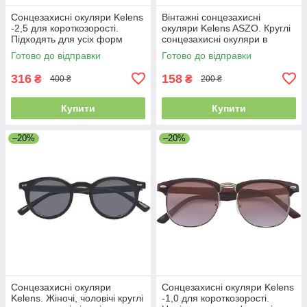
Сонцезахисні окуляри Kelens
Вінтажні сонцезахисні
-2,5 для короткозорості.
окуляри Kelens ASZO. Круглі
Підходять для усіх форм
сонцезахисні окуляри в
лиця
металевій оправі
Готово до відправки
Готово до відправки
316
158
₴
₴
400 ₴
200 ₴
Купити
Купити
–20%
–20%
Сонцезахисні окуляри
Сонцезахисні окуляри Kelens
Kelens. Жіночі, чоловічі круглі
-1,0 для короткозорості.