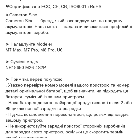
❤Сертифіковано FCC, CE, CB, ISO9001 і RoHS.
➤Cameron Sino
Cameron Sino — бренд, який зосереджується на продажу
акумуляторів. Наша мета — надавати високоякісні професійні
акумуляторні вироби.
➤ Налаштуйте Modeler:
M7 Max, M7 Pro, M8 Pro, U6
➤ Сумісні моделі:
NR18650 M26-4S2P
➤ Примітка перед покупкою
. Уважно перевірте номер моделі вашого пристрою та номер
деталі оригінальної батареї, щоб визначити, чи підходить ця
батарея. сумісний із вашим пристроєм.
- Нова батарея досягне найкращої продуктивності після 2 або
98 циклів повної зарядки та розрядки.
- Під час встановлення переконайтеся, що роз’єм відповідає
вашому пристрою.
- Не використовуйте зарядні пристрої сторонніх виробників
для зарядки свого пристрою, оскільки це скоротить термін
служби акумулятора.