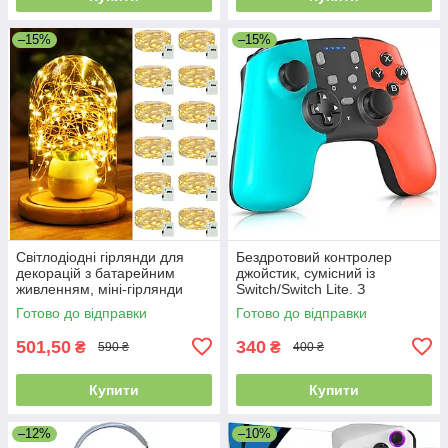
–15%
–15%
Світлодіодні гірлянди для
Бездротовий контролер
декорацій з батарейним
джойстик, сумісний із
живленням, міні-гірлянди
Switch/Switch Lite. З
довжиною 2 м, 20
регульованою вібрацією
Готово до відправки
Готово до відправки
світлодіодів, 12 шт.
501,50
340
₴
₴
590 ₴
400 ₴
Купити
Купити
–12%
–10%