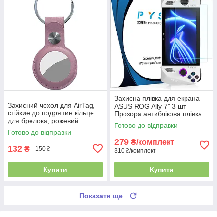
Захисна плівка для екрана
Захисний чохол для AirTag,
ASUS ROG Ally 7" 3 шт.
стійкие до подряпин кільце
Прозора антиблікова плівка
для брелока, рожевий
від подряпин і відбитків
Готово до відправки
Готово до відправки
279
₴/комплект
132
₴
150 ₴
310 ₴/комплект
Купити
Купити
Показати ще