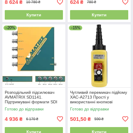
8 624
624
₴
₴
10 780 ₴
780 ₴
Купити
Купити
–20%
–15%
Розподільний підсилювач
Чутливий перемикач підйому
AVMATRIX SD1141.
XAC-A2713 Прості у
Підтримувані формати SDI
використанні кнопкові
3G/HD/S0,
перемикачі
Готово до відправки
Готово до відправки
пересинхронізація. Уцінка
4 936
501,50
₴
₴
6 170 ₴
590 ₴
Купити
Купити