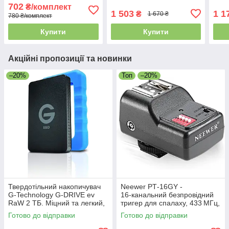
електроінструментів,
Animal Motorhead Trigger
Deeb
702
₴/комплект
автоматичного
SV11
5200
1 503
1 1
₴
1 670 ₴
780 ₴/комплект
обладнання або ліхтарів
Купити
Купити
Акційні пропозиції та новинки
–20%
Топ
–20%
Твердотільний накопичувач
Neewer PT‑16GY -
G-Technology G-DRIVE ev
16‑канальний безпровідний
RaW 2 ТБ. Міцний та легкий,
тригер для спалаху, 433 МГц,
з захисним гумовим
синхронізація до 1/250 с,
Готово до відправки
Готово до відправки
бампером, USB 3.0. Уцінка
радіус 30 м