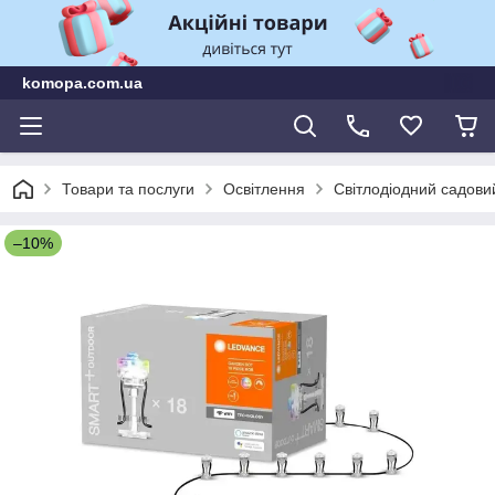
komopa.com.ua
Товари та послуги
Освітлення
Світлодіодний садов
–10%