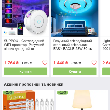
SUPPOU - Світлодіодний
Розумний світлодіодний
Light
WiFi-проектор. Розумний
стельовий світильник
Світ
нічник для дітей та
EASY EAGLE 28W 30 см.
400 
дорослих, 3D-проектор із
Смарт-люстра RGB з
низь
зірками
Bluetooth динаміком
265 
12 В
1 764
1 440
2 6
₴
₴
1 960 ₴
1 600 ₴
Купити
Купити
Акційні пропозиції та новинки
–25%
–15%