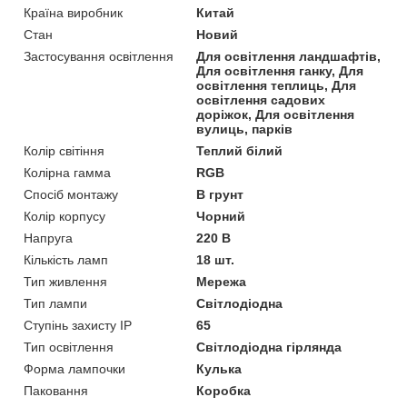
Країна виробник
Китай
Стан
Новий
Застосування освітлення
Для освітлення ландшафтів,
Для освітлення ганку, Для
освітлення теплиць, Для
освітлення садових
доріжок, Для освітлення
вулиць, парків
Колір світіння
Теплий білий
Колірна гамма
RGB
Спосіб монтажу
В грунт
Колір корпусу
Чорний
Напруга
220 В
Кількість ламп
18 шт.
Тип живлення
Мережа
Тип лампи
Світлодіодна
Ступінь захисту IP
65
Тип освітлення
Світлодіодна гірлянда
Форма лампочки
Кулька
Паковання
Коробка