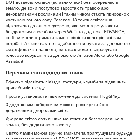
DOT встановлюються (вставляються) безпосередньо в
землю, де вони поступово заростають травою або
декоративними рослинами і таким чином стають природною
частиною вашого саду. Загалом 18 точок освітлення
підключено до одного джерела, яке можна регулювати
бездротовим способом через Wi-Fi та додаток LEDVANCE,
щоб ви могли отримати саме ті відтінки кольорів, які вам
потрібні. А якщо вам не подобається керувати за допомогою
смартфона чи планшета, ви також можете спробувати
голосове керування за допомогою Amazon Alexa або Google
Assistant.
Переваги світлодіодних точок
Ефектно підсвітить під’їзди, тротуари, клумби та підвищить
привабливість саду.
Проста установка та підключення до системи Plug&Play.
З додатковим набором ви можете розширити його
додатковими джерелами світла.
Джерела світла світильника монтуються безпосередньо в
землю, без додаткового захисту.
Світло лампи можна зручно вмикати та приглушувати будь-де