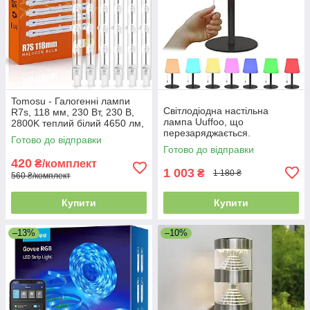
Tomosu - Галогенні лампи
Світлодіодна настільна
R7s, 118 мм, 230 Вт, 230 В,
лампа Uuffoo, що
2800K теплий білий 4650 лм,
перезаряджається.
6 шт.
Готово до відправки
Світлодіодний нічник з
Готово до відправки
кольорами RGB
420
₴/комплект
1 003
₴
1 180 ₴
560 ₴/комплект
Купити
Купити
–13%
–10%