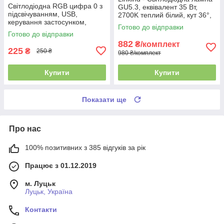
Світлодіодна RGB цифра 0 з
GU5.3, еквівалент 35 Вт,
підсвічуванням, USB,
2700K теплий білий, кут 36°,
керування застосунком,
360 лм, AC DC 12V,
Готово до відправки
регулювання яскравості
нерегульована, 10 шт.
Готово до відправки
882
₴/комплект
225
₴
250 ₴
980 ₴/комплект
Купити
Купити
Показати ще
Про нас
100% позитивних з 385 відгуків за рік
Працює з 01.12.2019
м. Луцьк
Луцьк, Україна
Контакти