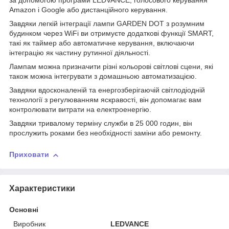
за допомогою програми LEDVANCE, голосового керування
Amazon і Google або дистанційного керування.
Завдяки легкій інтеграції лампи GARDEN DOT з розумним
будинком через WiFi ви отримуєте додаткові функції SMART,
такі як таймер або автоматичне керування, включаючи
інтеграцію як частину рутинної діяльності.
Лампам можна призначити різні кольорові світлові сцени, які
також можна інтегрувати з домашньою автоматизацією.
Завдяки вдосконаленій та енергозберігаючій світлодіодній
технології з регулюванням яскравості, він допомагає вам
контролювати витрати на електроенергію.
Завдяки тривалому терміну служби в 25 000 годин, він
прослужить роками без необхідності заміни або ремонту.
Приховати
Характеристики
Основні
Виробник
LEDVANCE