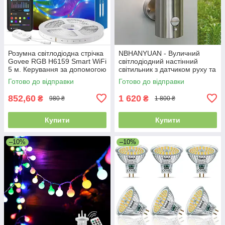
Розумна світлодіодна стрічка
NBHANYUAN - Вуличний
Govee RGB H6159 Smart WiFi
світлодіодний настінний
5 м. Керування за допомогою
світильник з датчиком руху та
застосунку. Уцінка
сутінків, 4 режими роботи,
Готово до відправки
Готово до відправки
IP44 водонепроникний
852,60
1 620
₴
₴
980 ₴
1 800 ₴
Купити
Купити
–10%
–10%