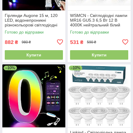
Гірлянди Augone 15 м, 120
WSMCN - Світлодіодні лампи
LED, водонепроникні
MR16 GU5.3 6,5 Вт 12 В
різнокольорові світлодіодні
4000K нейтральний білий
гірлянди для вулиці та дому,
700 лм 120°, 6 шт.
Готово до відправки
Готово до відправки
від мережі
882
531
₴
₴
980 ₴
590 ₴
Купити
Купити
–10%
–10%
Linkind - Світлодіодна лампа