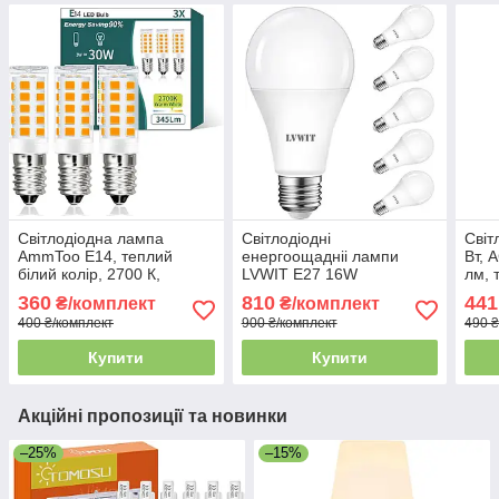
Світлодіодна лампа
Світлодіодні
Світ
AmmToo E14, теплий
енергоощадніі лампи
Вт, 
білий колір, 2700 К,
LVWIT E27 16W
лм, 
енергозберігаюча
(еквівалент 120W), 1900
нере
360
810
441
₴/комплект
₴/комплект
маленька лампочка 3 Вт
лм, холодне біле світло
400 ₴/комплект
900 ₴/комплект
490 ₴
6500K, набір 6 шт.
Купити
Купити
Акційні пропозиції та новинки
–25%
–15%