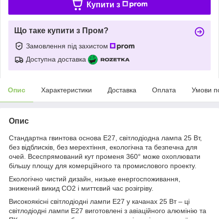
Купити з
Що таке купити з Пром?
Замовлення під захистом
Доступна доставка
Опис
Характеристики
Доставка
Оплата
Умови п
Опис
Стандартна гвинтова основа E27, світлодіодна лампа 25 Вт,
без відблисків, без мерехтіння, екологічна та безпечна для
очей. Всеспрямований кут променя 360° може охоплювати
більшу площу для комерційного та промислового проекту.
Екологічно чистий дизайн, низьке енергоспоживання,
знижений викид CO2 і миттєвий час розігріву.
Високоякісні світлодіодні лампи Е27 у качанах 25 Вт – ці
світлодіодні лампи Е27 виготовлені з авіаційного алюмінію та