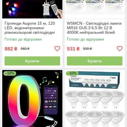
Гірлянди Augone 15 м, 120
WSMCN - Світлодіодні лампи
LED, водонепроникні
MR16 GU5.3 6,5 Вт 12 В
різнокольорові світлодіодні
4000K нейтральний білий
гірлянди для вулиці та дому,
700 лм 120°, 6 шт.
Готово до відправки
Готово до відправки
від мережі
882
531
₴
₴
980 ₴
590 ₴
Купити
Купити
–10%
–10%