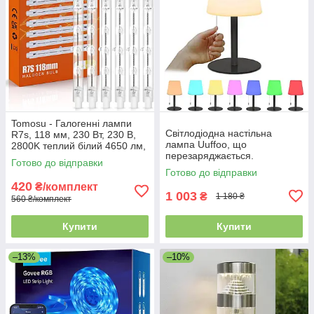
Tomosu - Галогенні лампи
Світлодіодна настільна
R7s, 118 мм, 230 Вт, 230 В,
лампа Uuffoo, що
2800K теплий білий 4650 лм,
перезаряджається.
6 шт.
Готово до відправки
Світлодіодний нічник з
Готово до відправки
кольорами RGB
420
₴/комплект
1 003
₴
1 180 ₴
560 ₴/комплект
Купити
Купити
–13%
–10%