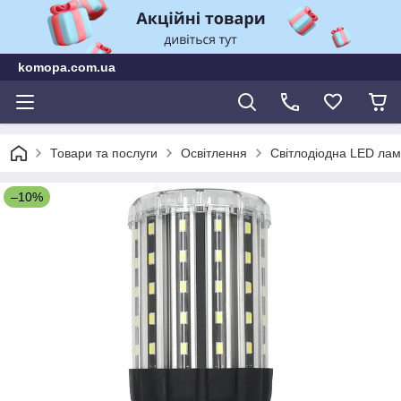
komopa.com.ua
Товари та послуги
Освітлення
Світлодіодна LED лам
–10%