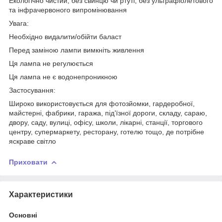
Екологічно чистий, без свинцю чи ртуті, без ультрафіолетового
та інфрачервоного випромінювання
Увага:
Необхідно видалити/обійти баласт
Перед заміною лампи вимкніть живлення
Ця лампа не регулюється
Ця лампа не є водонепроникною
Застосування:
Широко використовується для фотозйомки, гардеробної,
майстерні, фабрики, гаража, під’їзної дороги, складу, сараю,
двору, саду, вулиці, офісу, школи, лікарні, станції, торгового
центру, супермаркету, ресторану, готелю тощо, де потрібне
яскраве світло
Приховати
Характеристики
Основні