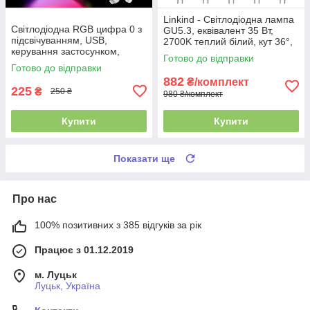
Linkind - Світлодіодна лампа
Світлодіодна RGB цифра 0 з
GU5.3, еквівалент 35 Вт,
підсвічуванням, USB,
2700K теплий білий, кут 36°,
керування застосунком,
360 лм, AC DC 12V,
Готово до відправки
регулювання яскравості
нерегульована, 10 шт.
Готово до відправки
882
₴/комплект
225
₴
250 ₴
980 ₴/комплект
Купити
Купити
Показати ще
Про нас
100% позитивних з 385 відгуків за рік
Працює з 01.12.2019
м. Луцьк
Луцьк, Україна