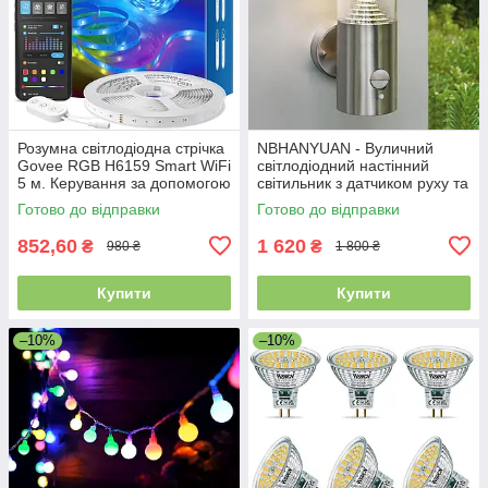
Розумна світлодіодна стрічка
NBHANYUAN - Вуличний
Govee RGB H6159 Smart WiFi
світлодіодний настінний
5 м. Керування за допомогою
світильник з датчиком руху та
застосунку. Уцінка
сутінків, 4 режими роботи,
Готово до відправки
Готово до відправки
IP44 водонепроникний
852,60
1 620
₴
₴
980 ₴
1 800 ₴
Купити
Купити
–10%
–10%