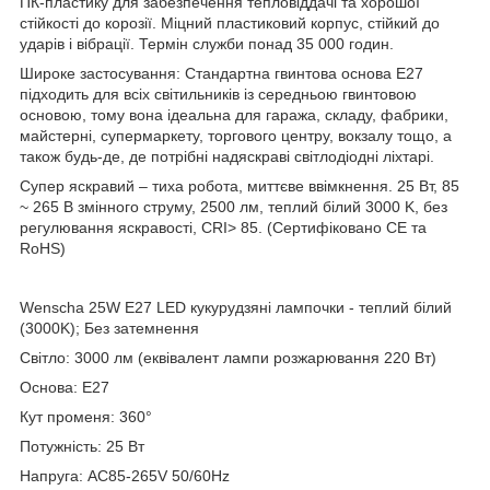
ПК-пластику для забезпечення тепловіддачі та хорошої
стійкості до корозії. Міцний пластиковий корпус, стійкий до
ударів і вібрації. Термін служби понад 35 000 годин.
Широке застосування: Стандартна гвинтова основа E27
підходить для всіх світильників із середньою гвинтовою
основою, тому вона ідеальна для гаража, складу, фабрики,
майстерні, супермаркету, торгового центру, вокзалу тощо, а
також будь-де, де потрібні надяскраві світлодіодні ліхтарі.
Супер яскравий – тиха робота, миттєве ввімкнення. 25 Вт, 85
~ 265 В змінного струму, 2500 лм, теплий білий 3000 K, без
регулювання яскравості, CRI> 85. (Сертифіковано CE та
RoHS)
Wenscha 25W E27 LED кукурудзяні лампочки - теплий білий
(3000K); Без затемнення
Світло: 3000 лм (еквівалент лампи розжарювання 220 Вт)
Основа: E27
Кут променя: 360°
Потужність: 25 Вт
Напруга: AC85-265V 50/60Hz