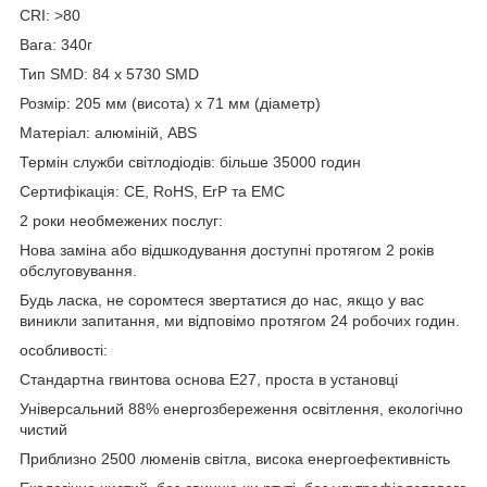
CRI: >80
Вага: 340г
Тип SMD: 84 x 5730 SMD
Розмір: 205 мм (висота) x 71 мм (діаметр)
Матеріал: алюміній, ABS
Термін служби світлодіодів: більше 35000 годин
Сертифікація: CE, RoHS, ErP та EMC
2 роки необмежених послуг:
Нова заміна або відшкодування доступні протягом 2 років
обслуговування.
Будь ласка, не соромтеся звертатися до нас, якщо у вас
виникли запитання, ми відповімо протягом 24 робочих годин.
особливості:
Стандартна гвинтова основа E27, проста в установці
Універсальний 88% енергозбереження освітлення, екологічно
чистий
Приблизно 2500 люменів світла, висока енергоефективність