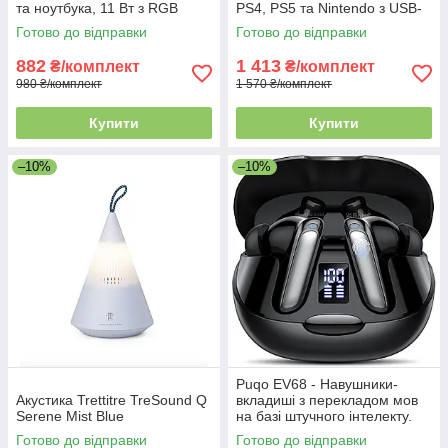
та ноутбука, 11 Вт з RGB
PS4, PS5 та Nintendo з USB-
підсвіткою, регулювання
адаптером, багатоточкове
Готово до відправки
Готово до відправки
гучності, 3,5 мм Aux,
підключення, 2 комплекти
живлення USB
882
1 413
₴/комплект
₴/комплект
980 ₴/комплект
1 570 ₴/комплект
Купити
Купити
–10%
–10%
Puqo EV68 - Навушники-
Акустика Trettitre TreSound Q
вкладиші з перекладом мов
Serene Mist Blue
на базі штучного інтелекту.
Bluetooth 5.3, мікрофон ENC,
Готово до відправки
Готово до відправки