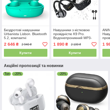
Бездротові навушники
Навушники з кістковою
ANIN
Urbanista Lisbon. Bluetooth
провідністю K9 Pro.
Наву
5.2, компактні
Водонепроникний MP3-
пров
внутрішньоканальні, 27
плеєр IPX8, 32ГБ, 10
Blue
2 646
1 890
1 9
₴
₴
2 940 ₴
2 100 ₴
годин відтворення
годин відтворення
Купити
Купити
Акційні пропозиції та новинки
Топ
–20%
–20%