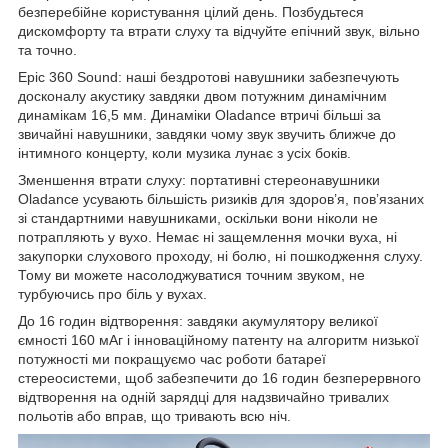
безперебійне користування цілий день. Позбудьтеся
дискомфорту та втрати слуху та відчуйте епічний звук, вільно
та точно.
Epic 360 Sound: наші бездротові навушники забезпечують
досконалу акустику завдяки двом потужним динамічним
динамікам 16,5 мм. Динаміки Oladance втричі більші за
звичайні навушники, завдяки чому звук звучить ближче до
інтимного концерту, коли музика лунає з усіх боків.
Зменшення втрати слуху: портативні стереонавушники
Oladance усувають більшість ризиків для здоров’я, пов’язаних
зі стандартними навушниками, оскільки вони ніколи не
потрапляють у вухо. Немає ні защемлення мочки вуха, ні
закупорки слухового проходу, ні болю, ні пошкодження слуху.
Тому ви можете насолоджуватися точним звуком, не
турбуючись про біль у вухах.
До 16 годин відтворення: завдяки акумулятору великої
ємності 160 мАг і інноваційному патенту на алгоритм низької
потужності ми покращуємо час роботи батареї
стереосистеми, щоб забезпечити до 16 годин безперервного
відтворення на одній зарядці для надзвичайно тривалих
польотів або вправ, що тривають всю ніч.