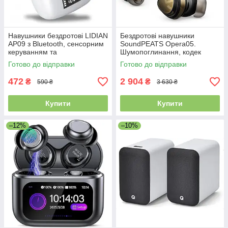
Навушники бездротові LIDIAN
Бездротові навушники
AP09 з Bluetooth, сенсорним
SoundPEATS Opera05.
керуванням та
Шумопоглинання, кодек
шумопоглинанням
LDAC, швидка зарядка.
Готово до відправки
Готово до відправки
Уцінка
472
2 904
₴
₴
590 ₴
3 630 ₴
Купити
Купити
–12%
–10%