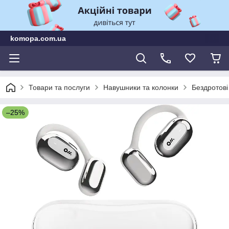
komopa.com.ua
Товари та послуги
Навушники та колонки
Бездротові
–25%