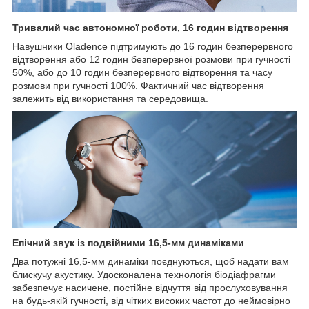
Тривалий час автономної роботи, 16 годин відтворення
Навушники Oladence підтримують до 16 годин безперервного
відтворення або 12 годин безперервної розмови при гучності
50%, або до 10 годин безперервного відтворення та часу
розмови при гучності 100%. Фактичний час відтворення
залежить від використання та середовища.
Епічний звук із подвійними 16,5-мм динаміками
Два потужні 16,5-мм динаміки поєднуються, щоб надати вам
блискучу акустику. Удосконалена технологія біодіафрагми
забезпечує насичене, постійне відчуття від прослуховування
на будь-якій гучності, від чітких високих частот до неймовірно