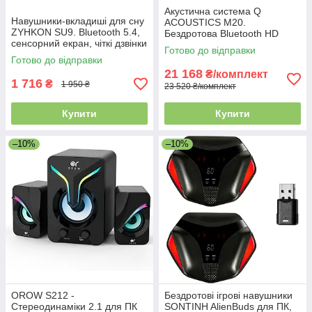
Акустична система Q
Навушники-вкладиші для сну
ACOUSTICS M20.
ZYHKON SU9. Bluetooth 5.4,
Бездротова Bluetooth HD
сенсорний екран, чіткі дзвінки
музична система, біла, ВЧ 22
Готово до відправки
мм, СЧ/НЧ 125 мм, 55 Гц–22
Готово до відправки
кГц
21 168
₴/комплект
1 716
₴
1 950 ₴
23 520 ₴/комплект
Купити
Купити
–10%
–10%
OROW S212 -
Бездротові ігрові навушники
Стереодинаміки 2.1 для ПК
SONTINH AlienBuds для ПК,