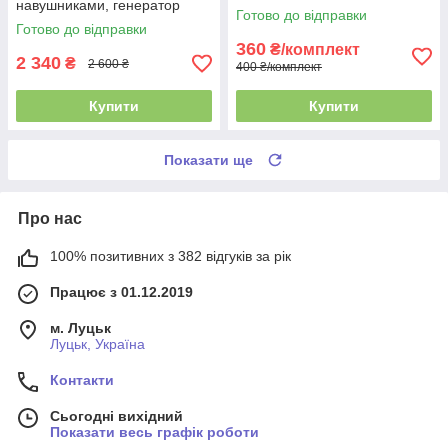
навушниками, генератор
скла для камери, твердість
Готово до відправки
тонів для трасування кабелів
9H
Готово до відправки
і систем зрошення
360
₴/комплект
2 340
₴
2 600 ₴
400 ₴/комплект
Купити
Купити
Показати ще
Про нас
100% позитивних з 382 відгуків за рік
Працює з 01.12.2019
м. Луцьк
Луцьк, Україна
Контакти
Сьогодні вихідний
Показати весь графік роботи