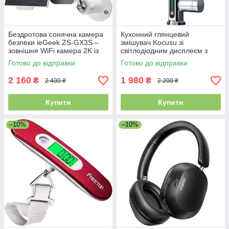
Бездротова сонячна камера
Кухонний глянцевий
безпеки ieGeek ZS-GX3S –
змішувач Kocusu зі
зовнішня WiFi камера 2K із
світлодіодним дисплеєм з
сонячною панеллю, нічним
відображенням температури,
Готово до відправки
Готово до відправки
баченням, виявленням руху
кухонний змішувач з
обертанням на 360°
2 160
1 980
₴
₴
2 400 ₴
2 200 ₴
Купити
Купити
–10%
–10%