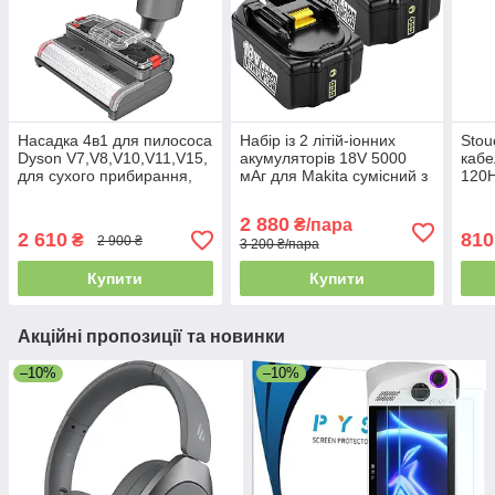
Насадка 4в1 для пилососа
Набір із 2 літій-іонних
Stou
Dyson V7,V8,V10,V11,V15,
акумуляторів 18V 5000
кабе
для сухого прибирання,
мАг для Makita сумісний з
120H
миття підлоги,
194309-1 LXT400, BL1850,
eARC
всмоктування води та
BL1840, BL1830, BL1815
та X
2 880
₴/пара
стерилізації. Вітрина
2 610
810
₴
2 900 ₴
3 200 ₴/пара
Купити
Купити
Акційні пропозиції та новинки
–10%
–10%