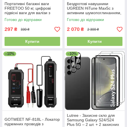
Портативні багажні ваги
Бездротові навушники
FREETOO 50 кг, цифрові
UGREEN HiTune Max5c з
підвісні ваги для валізи з
активним шумопоглинанням,
батареєю
Bluetooth 5.4, LDAC,
Готово до відправки
Готово до відправки
просторовий звук, 75 годин
роботи
297
2 070
₴
₴
330 ₴
2 300 ₴
Купити
Купити
–10%
–10%
Lutree - Захисне скло для
GOTMEET NF-818L - Локатор
Samsung Galaxy S24/S24
підземних проводів з
Plus 5G – 2 шт. + 2 захисних