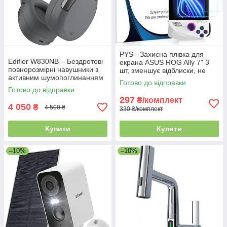
PYS - Захисна плівка для
Edifier W830NB – Бездротові
екрана ASUS ROG Ally 7" 3
повнорозмірні навушники з
шт, зменшує відблиски, не
активним шумопоглинанням
утворює бульбашок
Готово до відправки
45 дБ, 94 год роботи, та
Готово до відправки
просторовим звуком
297
₴/комплект
4 050
₴
4 500 ₴
330 ₴/комплект
Купити
Купити
–10%
–10%