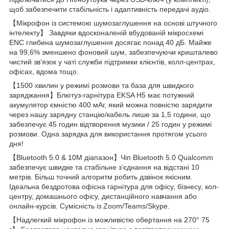
щоб забезпечити стабільність і адаптивність передачі аудіо.
【Мікрофон із системою шумозаглушення на основі штучного
інтелекту】 Завдяки вдосконаленій вбудованій мікросхемі
ENC глибина шумозаглушення досягає понад 40 дБ. Майже
на 99,6% зменшено фоновий шум, забезпечуючи кришталево
чистий зв’язок у чаті служби підтримки клієнтів, колл-центрах,
офісах, вдома тощо.
【1500 хвилин у режимі розмови та база для швидкого
заряджання】Блютуз-гарнітура EKSA H5 має потужний
акумулятор ємністю 400 мАг, який можна повністю зарядити
через нашу зарядну станцію/кабель лише за 1,5 години, що
забезпечує 45 годин відтворення музики / 25 годин у режимі
розмови. Одна зарядка для використання протягом усього
дня!
【Bluetooth 5.0 & 10M діапазон】Чіп Bluetooth 5.0 Qualcomm
забезпечує швидке та стабільне з’єднання на відстані 10
метрів. Більш точний алгоритм робить дзвінок якісним.
Ідеальна бездротова офісна гарнітура для офісу, бізнесу, кол-
центру, домашнього офісу, дистанційного навчання або
онлайн-курсів. Сумісність із Zoom/Teams/Skype.
【Надлегкий мікрофон із можливістю обертання на 270° 75