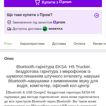
Купити з
Що таке купити з Пром?
Замовлення під захистом
Доступна доставка
Опис
Характеристики
Доставка
Оплата
Умови п
Опис
Bluetooth-гарнітура EKSA H5 Trucker,
бездротова гарнітура з мікрофоном із
шумопоглинанням штучного інтелекту, навушні
Bluetooth-навушники з вимкненням звуку для
водія, комп’ютер, офісний кол-центр
【Bluetooth & USB Dongle】Бездротова гарнітура EKSA H5
підтримує два методи підключення: вона може підключатися
до всіх пристроїв Bluetooth через Bluetooth. Він також може
підключатися до ПК/ноутбука через USB-ключ (у комплекті),