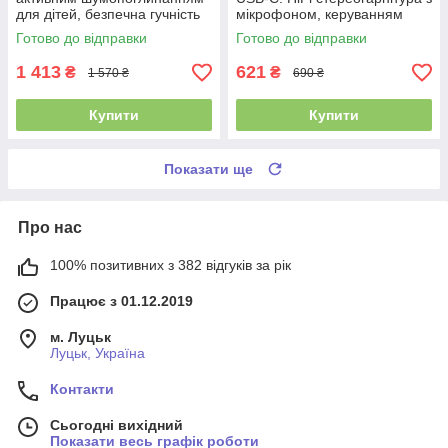
для дітей, безпечна гучність
мікрофоном, керуванням
80 дБА, Bluetooth 6.0
гучністю для Samsung,
Готово до відправки
Готово до відправки
Xiaomi, iPhone 15+
1 413
621
₴
₴
1 570 ₴
690 ₴
Купити
Купити
Показати ще
Про нас
100% позитивних з 382 відгуків за рік
Працює з 01.12.2019
м. Луцьк
Луцьк, Україна
Контакти
Сьогодні вихідний
Показати весь графік роботи