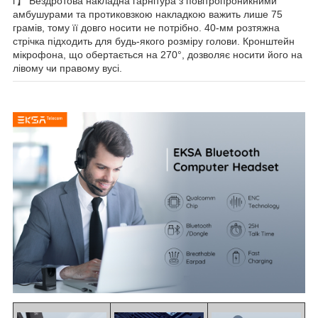
г】 Бездротова накладна гарнітура з повітропроникними
амбушурами та протиковзкою накладкою важить лише 75
грамів, тому її довго носити не потрібно. 40-мм розтяжна
стрічка підходить для будь-якого розміру голови. Кронштейн
мікрофона, що обертається на 270°, дозволяє носити його на
лівому чи правому вусі.