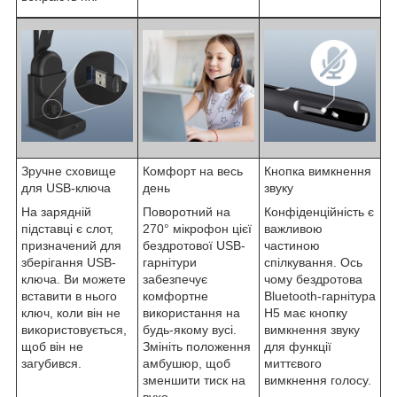
Зручне сховище
Комфорт на весь
Кнопка вимкнення
для USB-ключа
день
звуку
На зарядній
Поворотний на
Конфіденційність є
підставці є слот,
270° мікрофон цієї
важливою
призначений для
бездротової USB-
частиною
зберігання USB-
гарнітури
спілкування. Ось
ключа. Ви можете
забезпечує
чому бездротова
вставити в нього
комфортне
Bluetooth-гарнітура
ключ, коли він не
використання на
H5 має кнопку
використовується,
будь-якому вусі.
вимкнення звуку
щоб він не
Змініть положення
для функції
загубився.
амбушюр, щоб
миттєвого
зменшити тиск на
вимкнення голосу.