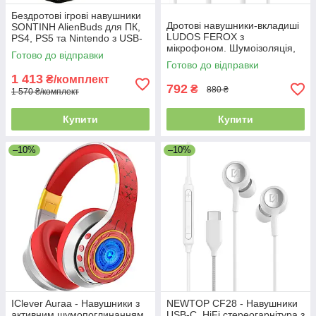
Бездротові ігрові навушники
Дротові навушники-вкладиші
SONTINH AlienBuds для ПК,
LUDOS FEROX з
PS4, PS5 та Nintendo з USB-
мікрофоном. Шумоізоляція,
адаптером, багатоточкове
Готово до відправки
розʼєм 3,5 мм, для iPhone,
підключення, 2 комплекти
Готово до відправки
iPad, Samsung
1 413
₴/комплект
792
₴
880 ₴
1 570 ₴/комплект
Купити
Купити
–10%
–10%
IClever Auraa - Навушники з
NEWTOP CF28 - Навушники
активним шумопоглинанням
USB-C. HiFi стереогарнітура з