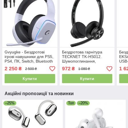
Gvyugke - Бездротові
Бездротова гарнітура
Безд
ігрові навушники для PS5,
TECKNET TK-HS012.
EKSA
PS4, ПК, Switch, Bluetooth
Шумопоглинання,
USB
5.3 з підсвіткою та
вимкнення звуку, Bluetooth
Blue
2 250
972
1 6
₴
₴
2 500 ₴
1 080 ₴
мікрофоном із
5.2
комп
шумопоглинанням
буди
Купити
Купити
Акційні пропозиції та новинки
–25%
Топ
–20%