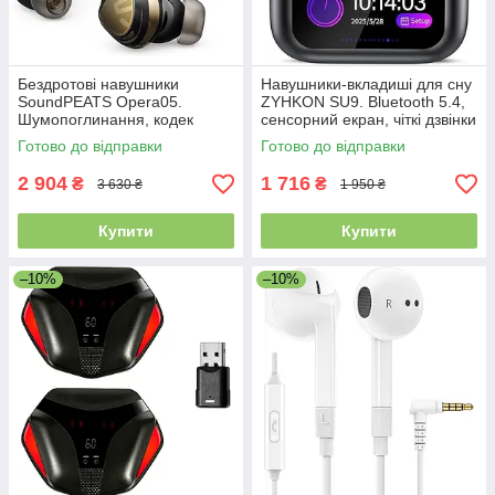
Бездротові навушники
Навушники-вкладиші для сну
SoundPEATS Opera05.
ZYHKON SU9. Bluetooth 5.4,
Шумопоглинання, кодек
сенсорний екран, чіткі дзвінки
LDAC, швидка зарядка.
Готово до відправки
Готово до відправки
Уцінка
2 904
1 716
₴
₴
3 630 ₴
1 950 ₴
Купити
Купити
–10%
–10%