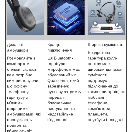
Дихаючі
Краще
Широка сумісність
амбушюри
підключення
Бездротова
Розмовляйте з
Ця Bluetooth-
гарнітура колл-
комфортом
гарнітура з
центру має
стільки, скільки
мікрофоном має
широкий діапазон
вам потрібно,
вбудований чіп
сумісності,
використовуючи
Qualcomm, який
підтримує
цю офісну
забезпечує
підключення до
телефонну
нульову затримку
таких пристроїв, як
гарнітуру з
передачі,
мобільні
м’якими
блискавичне
телефони,
шкіряними
листування та
комп'ютери,
амбушюрами, які
надстабільне
планшети,
пропускають
з’єднання!
ноутбуки і так далі.
повітря та
вбирають піт.