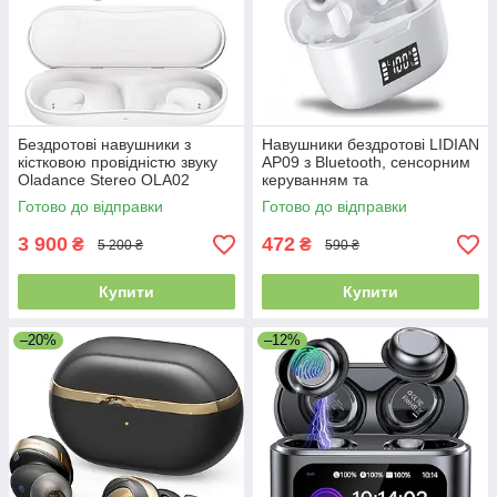
Бездротові навушники з
Навушники бездротові LIDIAN
кістковою провідністю звуку
AP09 з Bluetooth, сенсорним
Oladance Stereo OLA02
керуванням та
шумопоглинанням
Готово до відправки
Готово до відправки
3 900
472
₴
₴
5 200 ₴
590 ₴
Купити
Купити
–20%
–12%