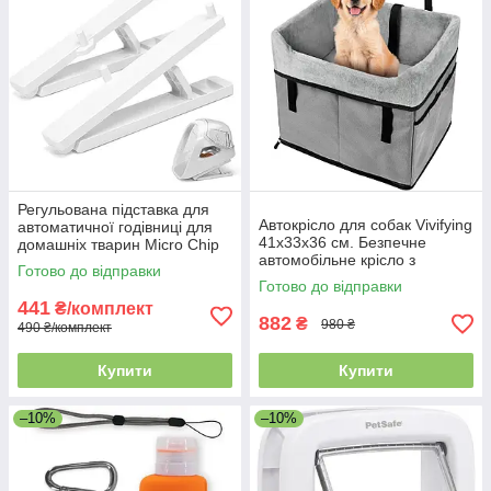
Регульована підставка для
Автокрісло для собак Vivifying
автоматичної годівниці для
41x33x36 см. Безпечне
домашніх тварин Micro Chip
автомобільне крісло з
та Connect, регулювання 0,
Готово до відправки
повідцем та плюшевою
15, 20 градусів
Готово до відправки
подушкою для собак до 11 кг
441
₴/комплект
(Сір
882
₴
980 ₴
490 ₴/комплект
Купити
Купити
–10%
–10%