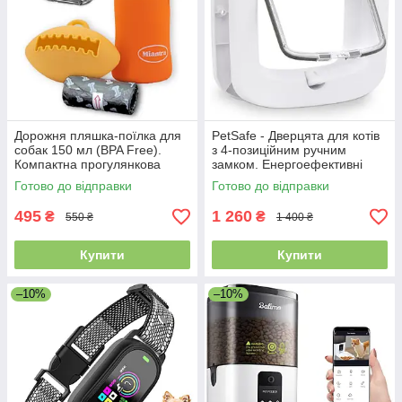
Дорожня пляшка-поїлка для
PetSafe - Дверцята для котів
собак 150 мл (BPA Free).
з 4-позиційним ручним
Компактна прогулянкова
замком. Енергоефективні
пляшка з карабіном та
врізні двері для тварин, білі
Готово до відправки
Готово до відправки
ремінцем, захист від
протікання
495
1 260
₴
₴
550 ₴
1 400 ₴
Купити
Купити
–10%
–10%