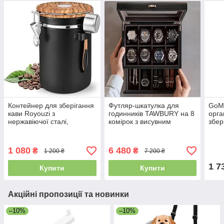
Контейнер для зберігання
Футляр-шкатулка для
GoMa
кави Royouzi з
годинників TAWBURY на 8
орга
нержавіючої сталі,
комірок з висувним
збер
герметична банка з
ящиком, ручна робота,
скла
клапаном та мірною
екошкіра та штучне
криш
ложкою
дерево
карк
1 080
6 480
₴
₴
1 200 ₴
7 200 ₴
гард
1 7
Купити
Купити
Акційні пропозиції та новинки
–10%
–10%