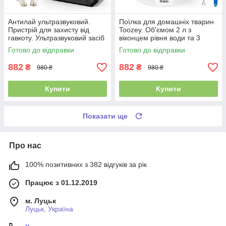
Антилай ультразвуковий.
Поїлка для домашніх тварин
Пристрій для захисту від
Toozey. Об'ємом 2 л з
гавкоту. Ультразвуковий засіб
віконцем рівня води та 3
захисту від гавкоту
змінними фільтрами, автомат
Готово до відправки
Готово до відправки
882
882
₴
₴
980 ₴
980 ₴
Купити
Купити
Показати ще
Про нас
100% позитивних з 382 відгуків за рік
Працює з 01.12.2019
м. Луцьк
Луцьк, Україна