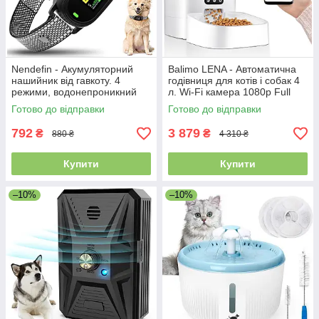
Nendefin - Акумуляторний
Balimo LENA - Автоматична
нашийник від гавкоту. 4
годівниця для котів і собак 4
режими, водонепроникний
л. Wi-Fi камера 1080p Full
IP67 для великих, середніх та
HD, нічне бачення,
Готово до відправки
Готово до відправки
малих собак
диспенсер сухого корму
792
3 879
₴
₴
880 ₴
4 310 ₴
Купити
Купити
–10%
–10%