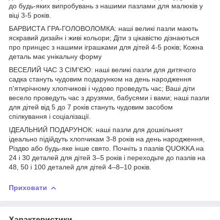
до будь-яких випробувань з нашими пазлами для малюків у
віці 3-5 років.
БАРВИСТА ГРА-ГОЛОВОЛОМКА: наші великі пазли мають
яскравий дизайн і живі кольори; Діти з цікавістю дізнаються
про принцес з нашими іграшками для дітей 4-5 років; Кожна
деталь має унікальну форму
ВЕСЕЛИЙ ЧАС З СІМ'ЄЮ: наші великі пазли для дитячого
садка стануть чудовим подарунком на день народження
п'ятирічному хлопчикові і чудово проведуть час; Ваші діти
весело проведуть час з друзями, бабусями і вами; наші пазли
для дітей від 5 до 7 років стануть чудовим засобом
спілкування і соціалізації.
ІДЕАЛЬНИЙ ПОДАРУНОК: наші пазли для дошкільнят
ідеально підійдуть хлопчикам 3-8 років на день народження,
Різдво або будь-яке інше свято. Почніть з пазлів QUOKKA на
24 і 30 деталей для дітей 3–5 років і переходьте до пазлів на
48, 50 і 100 деталей для дітей 4–8–10 років.
Приховати
Характеристики