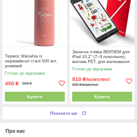
Захисна плівка BERSEM для
Термос Manahia із
iPad 10,2" (7–9 покоління),
нержавіючої сталі 500 мл,
матова PET, для малювання
рожевий
та письма як на папері, 2 шт.
Готово до відправки
Готово до відправки
810
₴/комплект
450
₴
500 ₴
900 ₴/комплект
Купити
Купити
Показати ще
Про нас