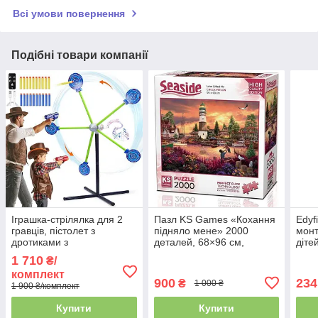
Всі умови повернення
Подібні товари компанії
Іграшка-стрілялка для 2
Пазл KS Games «Кохання
Edyf
гравців, пістолет з
підняло мене» 2000
монт
дротиками з
деталей, 68×96 см,
діте
піноматеріалу і обертовою
великий пазл для
розв
1 710
₴/
мішенню для дітей 4+
дорослих
фрук
комплект
кол
900
234
₴
1 000 ₴
1 900 ₴/комплект
Купити
Купити