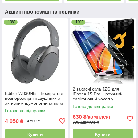
Акційні пропозиції та новинки
–10%
–10%
2 захисні скла JZG для
Edifier W830NB – Бездротові
iPhone 15 Pro + рожевий
повнорозмірні навушники з
силіконовий чохол у
активним шумопоглинанням
комплекті, ударостійкий набір
Готово до відправки
45 дБ, 94 год роботи, та
для захисту телефону
Готово до відправки
просторовим звуком
630
₴/комплект
4 050
₴
4 500 ₴
700 ₴/комплект
Купити
Купити