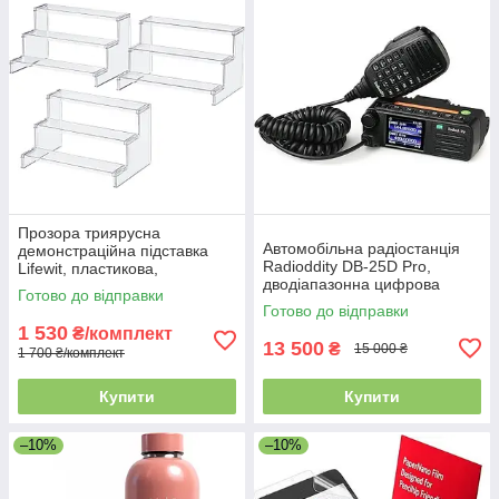
Прозора триярусна
Автомобільна радіостанція
демонстраційна підставка
Radioddity DB-25D Pro,
Lifewit, пластикова,
дводіапазонна цифрова
органайзер для спецій,
Готово до відправки
рація 20 Вт, GPS, APRS, 4к
десертів, кексів, фігурок та
Готово до відправки
каналів, 500к контактів
декору, 3 шт
1 530
₴/комплект
13 500
₴
15 000 ₴
1 700 ₴/комплект
Купити
Купити
–10%
–10%