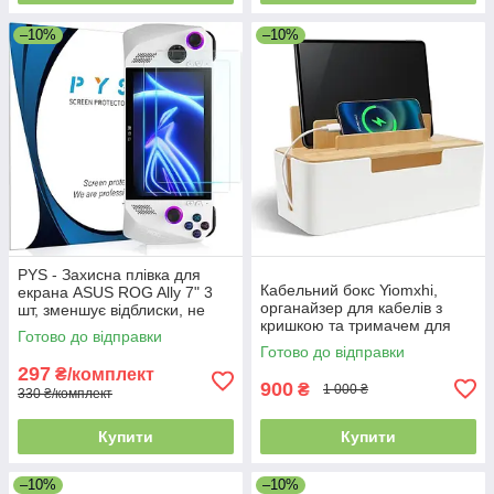
–10%
–10%
PYS - Захисна плівка для
Кабельний бокс Yiomxhi,
екрана ASUS ROG Ally 7" 3
органайзер для кабелів з
шт, зменшує відблиски, не
кришкою та тримачем для
утворює бульбашок
Готово до відправки
телефону, коробка для
Готово до відправки
приховування розеток і
297
₴/комплект
дротів
900
₴
1 000 ₴
330 ₴/комплект
Купити
Купити
–10%
–10%