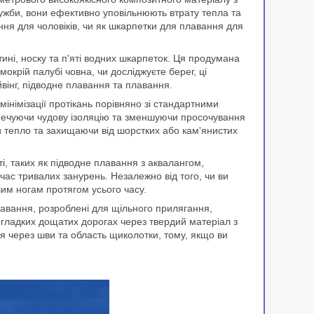
ужби, вони ефективно уповільнюють втрату тепла та
ння для чоловіків, чи як шкарпетки для плавання для
ині, носку та п'яті водних шкарпеток. Ця продумана
окрій палубі човна, чи досліджуєте берег, ці
вінг, підводне плавання та плавання.
інімізації протікань порівняно зі стандартними
зпечуючи чудову ізоляцію та зменшуючи просочування
чи тепло та захищаючи від шорстких або кам'янистих
ті, таких як підводне плавання з аквалангом,
 час тривалих занурень. Незалежно від того, чи ви
им ногам протягом усього часу.
лавання, розроблені для щільного прилягання,
 гладких дощатих дорогах через твердий матеріал з
ся через шви та область щиколотки, тому, якщо ви