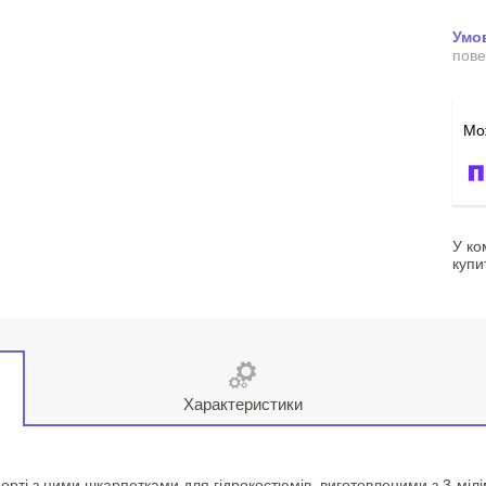
пове
У ко
купи
Характеристики
форті з цими шкарпетками для гідрокостюмів, виготовленими з 3-міл