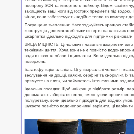
неопрену SCR та імпортного нейлону. Відомі своїми ч
захищають ваші ноги від гострих предметів під водою. 
жінок, вони забезпечують надійне тепло та комфорт для
Покращене зчеплення: Насолоджуйтесь кращою стабільні
конструкція допомагає збільшити тертя на слизьких пове
шкарпетки ідеально підходять для підтримки рівноваги 
ВИЩА МІЦНІСТЬ: Ці чоловічі плавальні шкарпетки вигот
техніками шиття. Хоча вони не є повністю водонепрон
води в швах та області щиколотки. Вони ідеально підхо
поверхонь.
Багатофункціональність: Ці універсальні чоловічі плава
веслування на дошці, каякінг, серфінг та снорклінг. Їх
прямуєте на пляж, чи займаєтесь інтенсивними водними
Ідеальна посадка: Щоб найкраще підібрати розмір, пер
допомагають зберігати тепло, зменшуючи проникнення в
поліуретану, вони ідеально підходять для водних умов.
шукаєте повністю водонепроникні варіанти, ці варіант