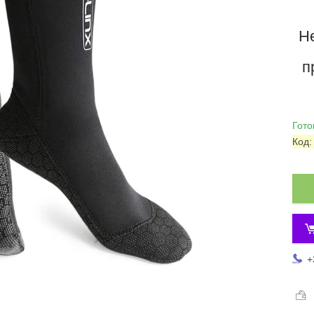
Н
п
Гото
Код
+