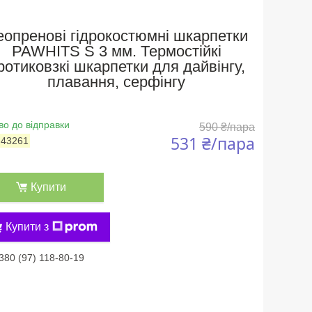
еопренові гідрокостюмні шкарпетки
PAWHITS S 3 мм. Термостійкі
ротиковзкі шкарпетки для дайвінгу,
плавання, серфінгу
во до відправки
590 ₴/пара
531 ₴/пара
:
43261
Купити
Купити з
380 (97) 118-80-19