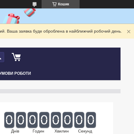
Кошик
дний. Ваша заявка буде оброблена в найближчий робочий день.
УМОВИ РОБОТИ
0
0
0
0
0
0
0
0
Днів
Годин
Хвилин
Секунд