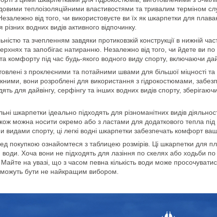
удовими теплоізоляційними властивостями та тривалим терміном сл
Незалежно від того, чи використовуєте ви їх як шкарпетки для плава
 різних водних видів активного відпочинку.
стю та зчепленням завдяки протиковзкій конструкції в нижній част
рхнях та запобігає натиранню. Незалежно від того, чи йдете ви по м
та комфорту під час будь-якого водного виду спорту, включаючи дай
овлені з проклеєними та потайними швами для більшої міцності та м
икними, вони розроблені для використання з гідрокостюмами, забе
дять для дайвінгу, серфінгу та інших водних видів спорту, зберігаю
льні шкарпетки ідеально підходять для різноманітних видів діяльнос
 також можна носити окремо або з ластами для додаткового тепла під
 видами спорту, ці легкі водні шкарпетки забезпечать комфорт ваш
ед покупкою ознайомтеся з таблицею розмірів. Ці шкарпетки для п
оди. Хоча вони не підходять для лазіння по скелях або ходьби по
 Майте на увазі, що з часом певна кількість води може просочувати
и можуть бути не найкращим вибором.