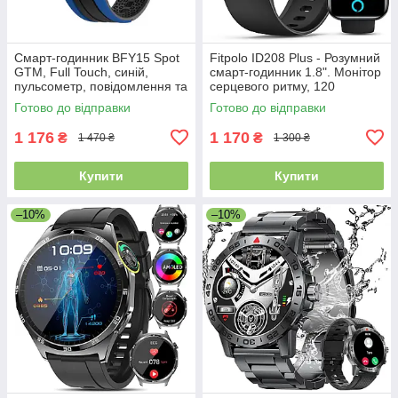
Смарт-годинник BFY15 Spot
Fitpolo ID208 Plus - Розумний
GTM, Full Touch, синій,
смарт-годинник 1.8". Монітор
пульсометр, повідомлення та
серцевого ритму, 120
спортрежими
спортивних режимів
Готово до відправки
Готово до відправки
1 176
1 170
₴
₴
1 470 ₴
1 300 ₴
Купити
Купити
–10%
–10%