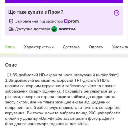
Що таке купити з Пром?
Замовлення під захистом
Доступна доставка
Опис
Характеристики
Доставка
Оплата
Умови п
Опис
【1,85-дюймовий HD-екран та налаштовуваний циферблат】
1,85-дюймовий великий кольоровий TFT-дисплей HD із
повним сенсорним керуванням забезпечує чітке та плавне
зображення смарт-годинника. Яскравість регулюється за 5
рівнями, поверхня екрана покрита стійким до подряпин та
зносу склом, яке не тільки захищає екран від щоденних
подряпин, але й забезпечує плавність та точність сенсорного
керування. Ви також можете вибрати понад 200 циферблатів
онлайн у додатку «Da Fit» або завантажити фотографії як
фон для вашого смарт-годинника для жінок.