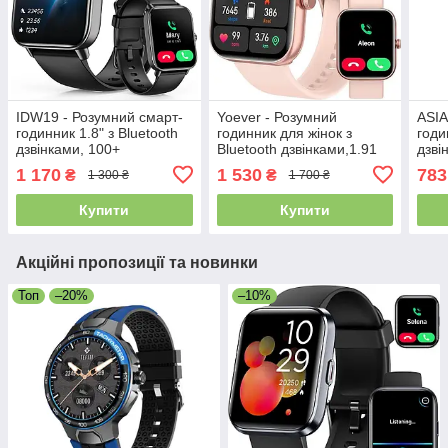
IDW19 - Розумний смарт-
Yoever - Розумний
ASI
годинник 1.8" з Bluetooth
годинник для жінок з
годи
дзвінками, 100+
Bluetooth дзвінками,1.91
дзві
спортивних режимів, для
HD дисплей, фітнес-
трек
1 170
1 530
783
₴
₴
1 300 ₴
1 700 ₴
iOS, Android
трекер 105+ режимів,
моні
монітор сну, пульсу
iOS 
Купити
Купити
Акційні пропозиції та новинки
Топ
–20%
–10%