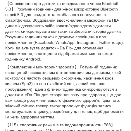
【Сповіщення про дзвінки та повідомлення через Bluetooth
5.3】 Розумний годинник для жінок використовує Bluetooth
версії 5.3 для швидкого та стабільного сполучення зі
смартфоном. Вбудований вдосконалений мікрофон та HD-
динамік дозволяють здійснювати/відповідати/відхиляти
дзвінки, синхронізувати контакти та зберігати історію дзвінків.
Розумний годинник також підтримує сповіщення про
повідомлення (Facebook, WhatsApp, Instagram, Twitter тощо).
Коли ви активуєте додаток «Da Fit» для отримання
повідомлення, сповіщення відображатиметься на смарт-
годиннику Android.
【Комплексний моніторинг здоров'я】 Розумний годинник
оснащений високоточним фотоелектричним датчиком, який
контролює частоту серцевих скорочень, насичення крові
киснем (Spo2) та сон (глибокий сон, легкий сон, час
пробудження). Дані з фітнес-годинника синхронізуються з
додатком «Da Fit» для створення звіту про здоров'я, що дає
вам краще розуміння вашого фізичного здоров'я. Крім того,
жіночий фітнес-трекер також пропонує функцію запису
менструального циклу, розроблену для жінок, щоб допомогти
їм жити здоровим життям.
【115+ спортивних режимів та водонепроникність IP68】
Годинник має понад 115 спортивних режимів, таких як ходьба,