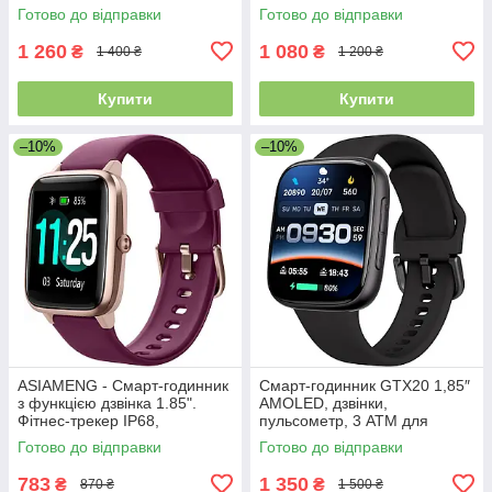
музикою, кольоровим
Пульсометр, моніторинг сну,
Готово до відправки
Готово до відправки
сенсорним екраном
крокомір
1 260
1 080
₴
₴
1 400 ₴
1 200 ₴
Купити
Купити
–10%
–10%
ASIAMENG - Смарт-годинник
Смарт-годинник GTX20 1,85″
з функцією дзвінка 1.85".
AMOLED, дзвінки,
Фітнес-трекер IP68,
пульсометр, 3 ATM для
пульсометр, монітор сну,
Android та iPhone, чорний
Готово до відправки
Готово до відправки
крокомір для iOS та Android
783
1 350
₴
₴
870 ₴
1 500 ₴