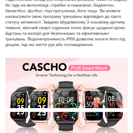
біг, їзда на велосипеді, стрибки зі скакалкою, бадмінтон,
баскетбол, футбол, піші прогулянки, йога тощо. Ви можете
налаштувати свою програму тренувань відповідно до свого
статусу активності. Завдяки вбудованому 3-осьовому датчику
тяжіння, жіночий смарт-годинник точно фіксує щоденні кроки,
відстань та калорії для безпечніших та ефективніших
тренувань. Водонепроникність IP68 дозволяє носити його під
дощем, під час миття рук або потовиділення.