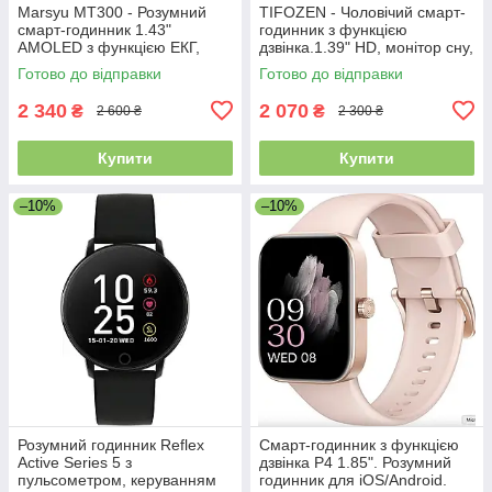
Marsyu MT300 - Розумний
TIFOZEN - Чоловічий смарт-
смарт-годинник 1.43"
годинник з функцією
AMOLED з функцією ЕКГ,
дзвінка.1.39" HD, монітор сну,
Bluetooth дзвінками та
відстеження серцевого ритму
Готово до відправки
Готово до відправки
вимірюванням тиску
та SpO2, 2 ремінці
2 340
2 070
₴
₴
2 600 ₴
2 300 ₴
Купити
Купити
–10%
–10%
Розумний годинник Reflex
Смарт-годинник з функцією
Active Series 5 з
дзвінка P4 1.85". Розумний
пульсометром, керуванням
годинник для iOS/Android.