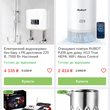
Електричний водонагрівач
Очищувачі повітря RUBOT
без баку з РК-дисплеєм 220
PJ08 для дому, H13 True
В, 7500 Вт. Настінний
HEPA, WiFi, Alexa Control
безрезервуарний
Готово до відправки
Готово до відправки
електричний водонагрівач
4 335
2 414
₴
₴
5 100 ₴
2 840 ₴
Купити
Купити
–15%
–12%