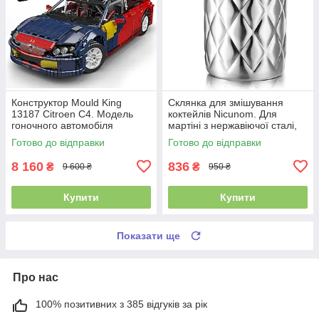
Конструктор Mould King
Склянка для змішування
13187 Citroen C4. Модель
коктейлів Nicunom. Для
гоночного автомобіля
мартіні з нержавіючої сталі,
масштабу 1:8, 4606 деталей
шейкер з обважненим дном
Готово до відправки
Готово до відправки
8 160
836
₴
₴
9 600 ₴
950 ₴
Купити
Купити
Показати ще
Про нас
100% позитивних з 385 відгуків за рік