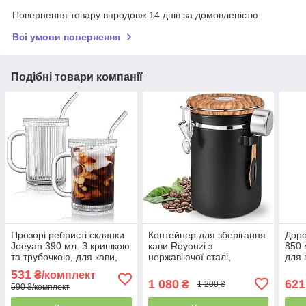
Повернення товару впродовж 14 днів за домовленістю
Всі умови повернення
Подібні товари компанії
Прозорі ребристі склянки
Контейнер для зберігання
Доро
Joeyan 390 мл. З кришкою
кави Royouzi з
850 
та трубочкою, для кави,
нержавіючої сталі,
для 
соку, 2 склянки
герметична банка з
кави
531
₴/комплект
клапаном та мірною
1 080
621
₴
1 200 ₴
590 ₴/комплект
ложкою