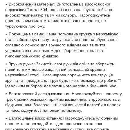
➵Високоякісний матеріал: Виготовлена з високоякісної
нержавіючої сталі 304, наша ізольована кружка стійка до
високих температур та зміни кольору. Насолоджуйтесь
оригінальним смаком та чистотою вашого напою, не
турбуючись про іржу.
➵Покращена гігієна: Наша ізольована кружка з нержавіючої
сталі забезпечує гігієну та зручність, оснащена вбудованою
складною ложкою для зручного змішування та пиття,
ущільнювальним кільцем для збереження тепла та
пилонепроникною кришкою.
➵Зручна ручка: Захистіть свої руки від опіків та збережіть
напій теплим довше завдяки цій ізольованій кружці з
нержавіючої сталі. Її двошарова порожниста конструкція
зручна та підходить для рук будь-якого розміру, що робить її
ідеальним вибором для затишного напою в будь-який час.
➵Багаторазовий досвід вживання: Насолоджуйтесь напоєм у
трьох різних режимах: прямим вживанням, з трубочкою та з
відкриванням. Задовольніть свої конкретні потреби в напоях
та насолоджуйтесь напоями по-різному.
➵Багатоцільне використання: Насолоджуйтесь улюбленим
напоєм та переглядайте відео одночасно з нашою
ізольованою кружкою з нержавіючої сталі, яка служить