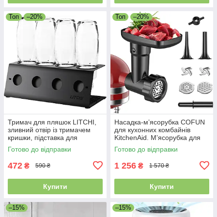
Топ
–20%
Топ
–20%
Тримач для пляшок LITCHI,
Насадка-м’ясорубка COFUN
зливний отвір із тримачем
для кухонних комбайнів
кришки, підставка для
KitchenAid. М’ясорубка для
пляшок
аксесуарів KitchenAid
Готово до відправки
Готово до відправки
472
1 256
₴
₴
590 ₴
1 570 ₴
Купити
Купити
–15%
–15%