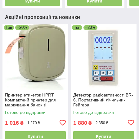
Купити
Купити
Акційні пропозиції та новинки
Топ
–20%
Топ
–20%
Принтер етикеток HPRT.
Детектор радіоактивності BR-
Компактний принтер для
6. Портативний лічильник
маркування банок зі
Гейгера
спеціями
Готово до відправки
Готово до відправки
1 016
1 880
₴
₴
1 270 ₴
2 350 ₴
Купити
Купити