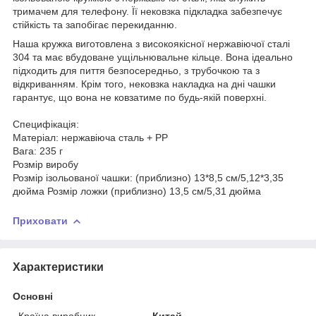
тримачем для телефону. Її нековзка підкладка забезпечує
стійкість та запобігає перекиданню.
Наша кружка виготовлена з високоякісної нержавіючої сталі
304 та має вбудоване ущільнювальне кільце. Вона ідеально
підходить для пиття безпосередньо, з трубочкою та з
відкриванням. Крім того, нековзка накладка на дні чашки
гарантує, що вона не ковзатиме по будь-якій поверхні.
Специфікація:
Матеріал: нержавіюча сталь + PP
Вага: 235 г
Розмір виробу
Розмір ізольованої чашки: (приблизно) 13*8,5 см/5,12*3,35
дюйма Розмір ложки (приблизно) 13,5 см/5,31 дюйма
Приховати
Характеристики
Основні
Країна виробник
Китай