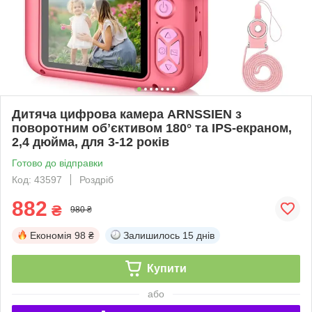
Дитяча цифрова камера ARNSSIEN з
поворотним обʼєктивом 180° та IPS-екраном,
2,4 дюйма, для 3-12 років
Готово до відправки
Код: 43597
Роздріб
882
₴
980 ₴
Економія
98 ₴
Залишилось
15 днів
Купити
або