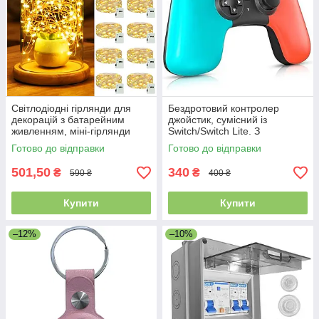
Світлодіодні гірлянди для
Бездротовий контролер
декорацій з батарейним
джойстик, сумісний із
живленням, міні-гірлянди
Switch/Switch Lite. З
довжиною 2 м, 20
регульованою вібрацією
Готово до відправки
Готово до відправки
світлодіодів, 12 шт.
501,50
340
₴
₴
590 ₴
400 ₴
Купити
Купити
–12%
–10%