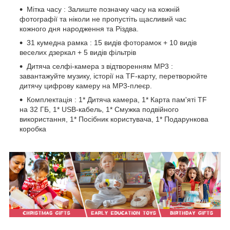
Мітка часу : Залиште позначку часу на кожній
фотографії та ніколи не пропустіть щасливий час
кожного дня народження та Різдва.
31 кумедна рамка : 15 видів фоторамок + 10 видів
веселих дзеркал + 5 видів фільтрів
Дитяча селфі-камера з відтворенням MP3 :
завантажуйте музику, історії на TF-карту, перетворюйте
дитячу цифрову камеру на MP3-плеєр.
Комплектація : 1* Дитяча камера, 1* Карта пам'яті TF
на 32 ГБ, 1* USB-кабель, 1* Смужка подвійного
використання, 1* Посібник користувача, 1* Подарункова
коробка