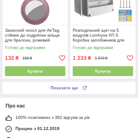
Захисний чохол для AirTag,
Розподільний щит на 5
стійкие до подряпин кільце
модулів Lomhyve HT-5
для брелока, рожевий
Коробка запобіжників для
поверхневого монтажу 40 А
Готово до відправки
Готово до відправки
132
1 233
₴
₴
150 ₴
1 370 ₴
Купити
Купити
Показати ще
Про нас
100% позитивних з 382 відгуків за рік
Працює з 01.12.2019