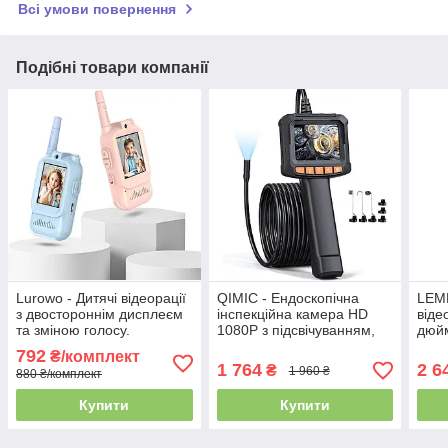
Всі умови повернення
Подібні товари компанії
Lurowo - Дитячі відеорації
QIMIC - Ендоскопічна
LEM
з двостороннім дисплеєм
інспекційна камера HD
віде
та зміною голосу.
1080P з підсвічуванням,
дюйм
Комплект 2 штуки,
2,4-дюймовий IPS-екран,
для 
792
₴/комплект
акумуляторні, для дітей 3-
8 LED, IP67, 2-кратний
Fi, 
1 764
2 6
₴
1 960 ₴
880 ₴/комплект
12 років
зум, 2000 мАг
Купити
Купити