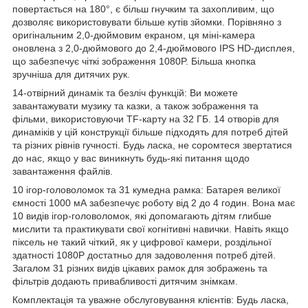
повертається на 180°, є більш гнучким та захопливим, що
дозволяє використовувати більше кутів зйомки. Порівняно з
оригінальним 2,0-дюймовим екраном, ця міні-камера
оновлена з 2,0-дюймового до 2,4-дюймового IPS HD-дисплея,
що забезпечує чіткі зображення 1080P. Більша кнопка
зручніша для дитячих рук.
14-отвірний динамік та безліч функцій: Ви можете
завантажувати музику та казки, а також зображення та
фільми, використовуючи TF-карту на 32 ГБ. 14 отворів для
динаміків у цій конструкції більше підходять для потреб дітей
та різних рівнів гучності. Будь ласка, не соромтеся звертатися
до нас, якщо у вас виникнуть будь-які питання щодо
завантаження файлів.
10 ігор-головоломок та 31 кумедна рамка: Батарея великої
ємності 1000 мА забезпечує роботу від 2 до 4 годин. Вона має
10 видів ігор-головоломок, які допомагають дітям глибше
мислити та практикувати свої когнітивні навички. Навіть якщо
піксель не такий чіткий, як у цифрової камери, роздільної
здатності 1080P достатньо для задоволення потреб дітей.
Загалом 31 різних видів цікавих рамок для зображень та
фільтрів додають привабливості дитячим знімкам.
Комплектація та уважне обслуговування клієнтів: Будь ласка,