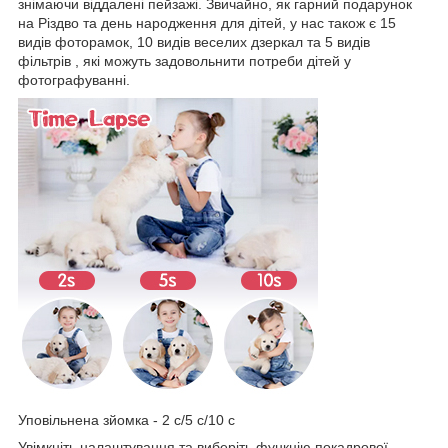
знімаючи віддалені пейзажі. Звичайно, як гарний подарунок
на Різдво та день народження для дітей, у нас також є 15
видів фоторамок, 10 видів веселих дзеркал та 5 видів
фільтрів , які можуть задовольнити потреби дітей у
фотографуванні.
Уповільнена зйомка - 2 с/5 с/10 с
Увімкніть налаштування та виберіть функцію покадрової