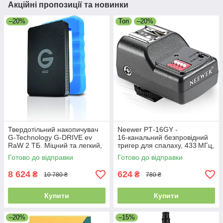
Акційні пропозиції та новинки
–20%
Топ
–20%
Твердотільний накопичувач
Neewer PT‑16GY -
G-Technology G-DRIVE ev
16‑канальний безпровідний
RaW 2 ТБ. Міцний та легкий,
тригер для спалаху, 433 МГц,
з захисним гумовим
синхронізація до 1/250 с,
Готово до відправки
Готово до відправки
бампером, USB 3.0. Уцінка
радіус 30 м
8 624
624
₴
₴
10 780 ₴
780 ₴
Купити
Купити
–20%
–15%