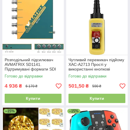
Розподільний підсилювач
Чутливий перемикач підйому
AVMATRIX SD1141.
XAC-A2713 Прості у
Підтримувані формати SDI
використанні кнопкові
3G/HD/S0,
перемикачі
Готово до відправки
Готово до відправки
пересинхронізація. Уцінка
4 936
501,50
₴
₴
6 170 ₴
590 ₴
Купити
Купити
–15%
–15%