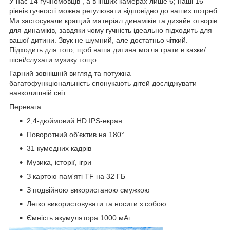
У нас 14 гучномовців , а в інших камерах лише 6; наші 16
рівнів гучності можна регулювати відповідно до ваших потреб.
Ми застосували кращий матеріал динаміків та дизайн отворів
для динаміків, завдяки чому гучність ідеально підходить для
вашої дитини. Звук не шумний, але достатньо чіткий.
Підходить для того, щоб ваша дитина могла грати в казки/
пісні/слухати музику тощо .
Гарний зовнішній вигляд та потужна
багатофункціональність спонукають дітей досліджувати
навколишній світ.
Перевага:
2,4-дюймовий HD IPS-екран
Поворотний об'єктив на 180°
31 кумедних кадрів
Музика, історії, ігри
З картою пам'яті TF на 32 ГБ
З подвійною використаною смужкою
Легко використовувати та носити з собою
Ємність акумулятора 1000 мАг