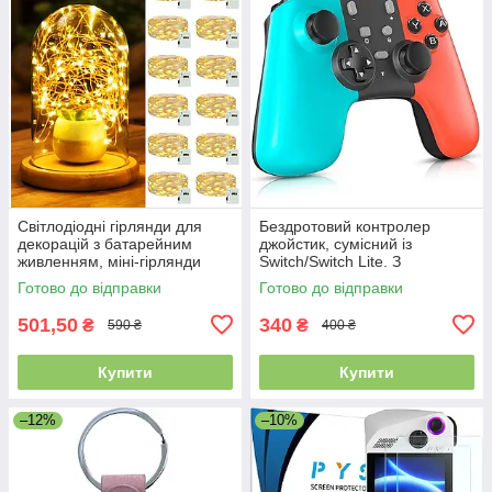
Світлодіодні гірлянди для
Бездротовий контролер
декорацій з батарейним
джойстик, сумісний із
живленням, міні-гірлянди
Switch/Switch Lite. З
довжиною 2 м, 20
регульованою вібрацією
Готово до відправки
Готово до відправки
світлодіодів, 12 шт.
501,50
340
₴
₴
590 ₴
400 ₴
Купити
Купити
–12%
–10%