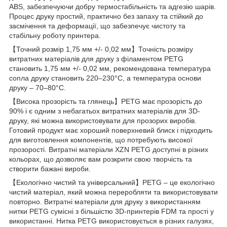
ABS, забезпечуючи добру термостабільність та адгезію шарів.
Процес друку простий, практично без запаху та стійкий до
засмічення та деформації, що забезпечує чистоту та
стабільну роботу принтера.
【Точний розмір 1,75 мм +/- 0,02 мм】Точність розміру
витратних матеріалів для друку з філаментом PETG
становить 1,75 мм +/- 0,02 мм, рекомендована температура
сопла друку становить 220–230°C, а температура основи
друку – 70–80°C.
【Висока прозорість та глянець】PETG має прозорість до
90% і є одним з небагатьох витратних матеріалів для 3D-
друку, які можна використовувати для прозорих виробів.
Готовий продукт має хороший поверхневий блиск і підходить
для виготовлення компонентів, що потребують високої
прозорості. Витратні матеріали XZN PETG доступні в різних
кольорах, що дозволяє вам розкрити свою творчість та
створити бажані вироби.
【Екологічно чистий та універсальний】PETG – це екологічно
чистий матеріал, який можна переробляти та використовувати
повторно. Витратні матеріали для друку з використанням
нитки PETG сумісні з більшістю 3D-принтерів FDM та прості у
використанні. Нитка PETG використовується в різних галузях,