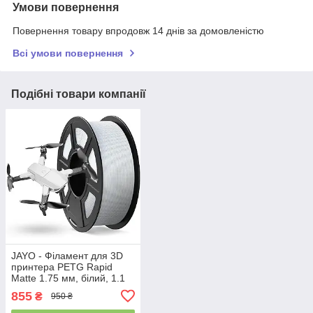
Умови повернення
Повернення товару впродовж 14 днів за домовленістю
Всі умови повернення
Подібні товари компанії
JAYO - Філамент для 3D
принтера PETG Rapid
Matte 1.75 мм, білий, 1.1
кг, високошвидкісний,
855
₴
950 ₴
міцний та ударостійкий