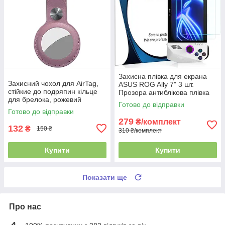
Захисна плівка для екрана
Захисний чохол для AirTag,
ASUS ROG Ally 7" 3 шт.
стійкие до подряпин кільце
Прозора антиблікова плівка
для брелока, рожевий
від подряпин і відбитків
Готово до відправки
Готово до відправки
279
₴/комплект
132
₴
150 ₴
310 ₴/комплект
Купити
Купити
Показати ще
Про нас