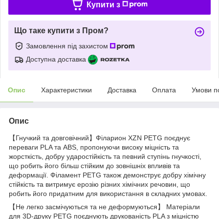
Купити з
Що таке купити з Пром?
Замовлення під захистом
Доступна доставка
Опис
Характеристики
Доставка
Оплата
Умови п
Опис
【Гнучкий та довговічний】Філарион XZN PETG поєднує
переваги PLA та ABS, пропонуючи високу міцність та
жорсткість, добру ударостійкість та певний ступінь гнучкості,
що робить його більш стійким до зовнішніх впливів та
деформації. Філамент PETG також демонструє добру хімічну
стійкість та витримує ерозію різних хімічних речовин, що
робить його придатним для використання в складних умовах.
【Не легко засмічуються та не деформуються】 Матеріали
для 3D-друку PETG поєднують друкованість PLA з міцністю