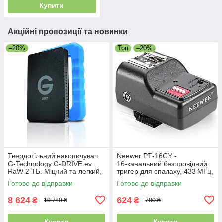
Купити
Акційні пропозиції та новинки
–20%
Топ
–20%
Твердотільний накопичувач
Neewer PT‑16GY -
G-Technology G-DRIVE ev
16‑канальний безпровідний
RaW 2 ТБ. Міцний та легкий,
тригер для спалаху, 433 МГц,
з захисним гумовим
синхронізація до 1/250 с,
Готово до відправки
Готово до відправки
бампером, USB 3.0. Уцінка
радіус 30 м
8 624
624
₴
₴
10 780 ₴
780 ₴
Купити
Купити