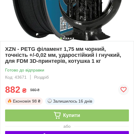
XZN - PETG філамент 1,75 мм чорний,
точність +/-0,02 мм, ударостійкий і гнучкий,
для FDM 3D-принтерів, котушка 1 кг
Готово до відправки
Код: 43671
Роздріб
882
₴
980 ₴
Економія
98 ₴
Залишилось
16 днів
Купити
або