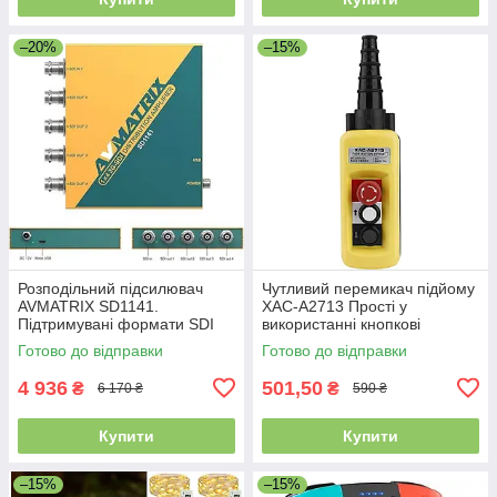
–20%
–15%
Розподільний підсилювач
Чутливий перемикач підйому
AVMATRIX SD1141.
XAC-A2713 Прості у
Підтримувані формати SDI
використанні кнопкові
3G/HD/S0,
перемикачі
Готово до відправки
Готово до відправки
пересинхронізація. Уцінка
4 936
501,50
₴
₴
6 170 ₴
590 ₴
Купити
Купити
–15%
–15%