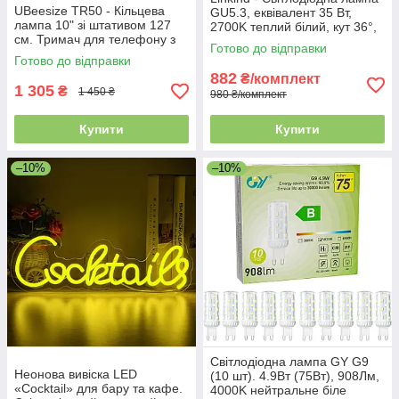
UBeesize TR50 - Кільцева
GU5.3, еквівалент 35 Вт,
лампа 10" зі штативом 127
2700K теплий білий, кут 36°,
см. Тримач для телефону з
360 лм, AC DC 12V,
Готово до відправки
кільця для YouTube, Tik-Tok
нерегульована, 10 шт.
Готово до відправки
та макіяжу
882
₴/комплект
1 305
₴
1 450 ₴
980 ₴/комплект
Купити
Купити
–10%
–10%
Світлодіодна лампа GY G9
Неонова вивіска LED
(10 шт). 4.9Вт (75Вт), 908Лм,
«Cocktail» для бару та кафе.
4000K нейтральне біле