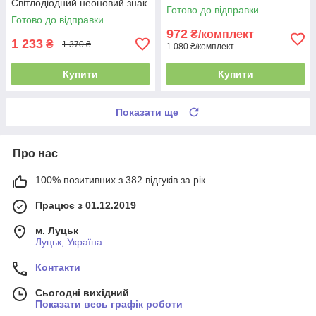
Світлодіодний неоновий знак
світло. Енергозберігаючі LED
Готово до відправки
Коктейль для нічного клубу та
лампи без мерехтіння
Готово до відправки
домашнього бару
972
₴/комплект
1 233
₴
1 370 ₴
1 080 ₴/комплект
Купити
Купити
Показати ще
Про нас
100% позитивних з 382 відгуків за рік
Працює з 01.12.2019
м. Луцьк
Луцьк, Україна
Контакти
Сьогодні вихідний
Показати весь графік роботи