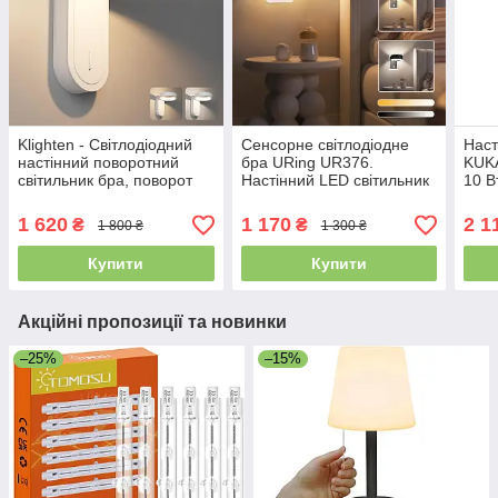
Klighten - Світлодіодний
Сенсорне світлодіодне
Наст
настінний поворотний
бра URing UR376.
KUK
світильник бра, поворот
Настінний LED світильник
10 В
на 330°, настінне
350° з регулюванням
шт.
освітлення для вітальні,
яскравості
1 620
1 170
2 1
₴
₴
1 800 ₴
1 300 ₴
спальні 5 Вт
Купити
Купити
Акційні пропозиції та новинки
–25%
–15%