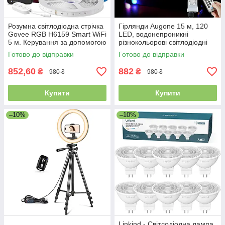
Розумна світлодіодна стрічка
Гірлянди Augone 15 м, 120
Govee RGB H6159 Smart WiFi
LED, водонепроникні
5 м. Керування за допомогою
різнокольорові світлодіодні
застосунку. Уцінка
гірлянди для вулиці та дому,
Готово до відправки
Готово до відправки
від мережі
852,60
882
₴
₴
980 ₴
980 ₴
Купити
Купити
–10%
–10%
Linkind - Світлодіодна лампа