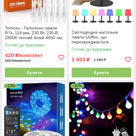
Tomosu - Галогенні лампи
Світлодіодна настільна
R7s, 118 мм, 230 Вт, 230 В,
лампа Uuffoo, що
2800K теплий білий 4650 лм,
перезаряджається.
6 шт.
Готово до відправки
Світлодіодний нічник з
Готово до відправки
кольорами RGB
420
₴/комплект
1 003
₴
1 180 ₴
560 ₴/комплект
Купити
Купити
–13%
–10%