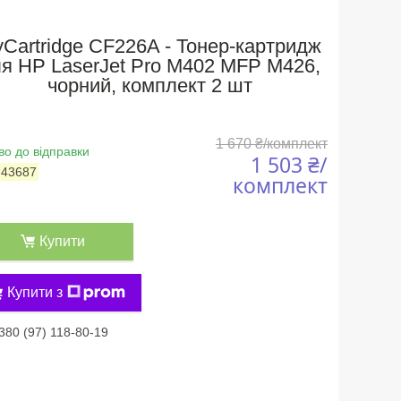
Cartridge CF226A - Тонер-картридж
я HP LaserJet Pro M402 MFP M426,
чорний, комплект 2 шт
1 670 ₴/комплект
во до відправки
1 503 ₴/
:
43687
комплект
Купити
Купити з
380 (97) 118-80-19