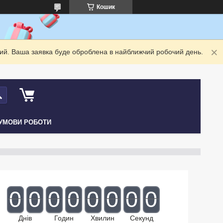
Кошик
дний. Ваша заявка буде оброблена в найближчий робочий день.
УМОВИ РОБОТИ
0
0
0
0
0
0
0
0
Днів
Годин
Хвилин
Секунд