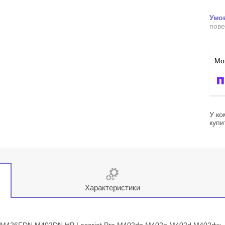
пове
У ко
купи
Характеристики