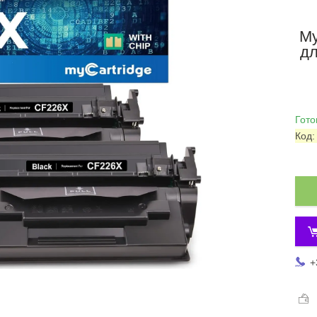
My
дл
Гото
Код
+