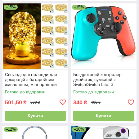
–15%
–15%
Світлодіодні гірлянди для
Бездротовий контролер
декорацій з батарейним
джойстик, сумісний із
живленням, міні-гірлянди
Switch/Switch Lite. З
довжиною 2 м, 20
регульованою вібрацією
Готово до відправки
Готово до відправки
світлодіодів, 12 шт.
501,50
340
₴
₴
590 ₴
400 ₴
Купити
Купити
–12%
–10%