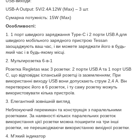
USB-виходи:
USB-A Output: 5V/2.4A 12W (Max) – 3 шт.
Сумарна потужність: 15W (Max)
Особливості:
1. 1 порт швидкого заряджання Type-C і 2 порти USB A для
швидкого мобільного зарядного пристрою Tessan
заощаджують ваш час, і ви можете заряджати його в будь-
який час і в будь-якому місці.
2. Мультирозетка 6-в-1
Розетка Regletas має 3 розетки: 2 порти USB A та 1 порт USB
C, що відповідає іспанській розетці із заземленням; При
використанні виходу USB вони допускають струм 2,4 А. Він
перетворює його в 6 розеток, і ту саму розетку можуть
використовувати кілька пристроїв.
3. Елегантний зовнішній вигляд
Неблокуючий перемикач та конструкція з паралельними
розетками. За наявності кількох паралельних розеток
використання цієї розетки можна поширити на три інші
розетки, не перешкоджаючи використанню вихідної розетки.
4. М'який індикатор