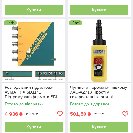
Купити
Купити
–20%
–15%
Розподільний підсилювач
Чутливий перемикач підйому
AVMATRIX SD1141.
XAC-A2713 Прості у
Підтримувані формати SDI
використанні кнопкові
3G/HD/S0,
перемикачі
Готово до відправки
Готово до відправки
пересинхронізація. Уцінка
4 936
501,50
₴
₴
6 170 ₴
590 ₴
Купити
Купити