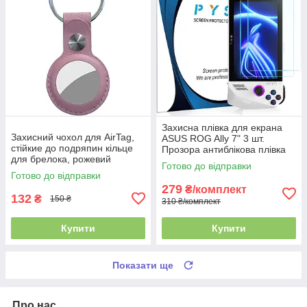
Захисна плівка для екрана
Захисний чохол для AirTag,
ASUS ROG Ally 7" 3 шт.
стійкие до подряпин кільце
Прозора антиблікова плівка
для брелока, рожевий
від подряпин і відбитків
Готово до відправки
Готово до відправки
279
₴/комплект
132
₴
150 ₴
310 ₴/комплект
Купити
Купити
Показати ще
Про нас