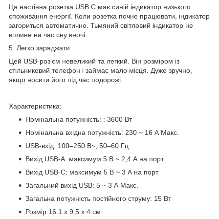
Ця настінна розетка USB C має синій індикатор низького
споживання енергії. Коли розетка почне працювати, індикатор
загориться автоматично. Тьмяний світловий індикатор не
вплине на час сну вночі.
5. Легко заряджати
Цей USB-роз'єм невеликий та легкий. Він розміром із
стільниковий телефон і займає мало місця. Дуже зручно,
якщо носити його під час подорожі.
Характеристика:
Номінальна потужність: : 3600 Вт
Номінальна вхідна потужність: 230 ~ 16 А Макс.
USB-вхід: 100–250 В~, 50–60 Гц
Вихід USB-A: максимум 5 В ~ 2,4 А на порт
Вихід USB-C: максимум 5 В ~ 3 А на порт
Загальний вихід USB: 5 ~ 3 А Макс.
Загальна потужність постійного струму: 15 Вт
Розмір 16.1 х 9.5 х 4 см