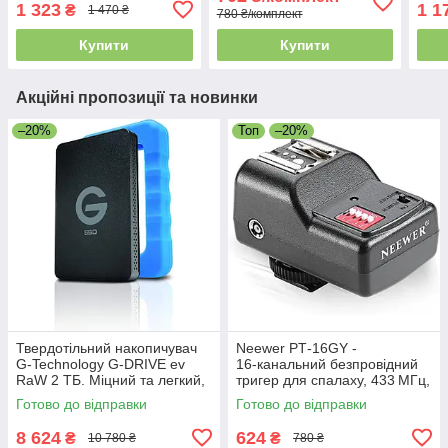
для дому та офісу
кабе
1 323
1 1
₴
1 470 ₴
780 ₴/комплект
офіс
Купити
Купити
Акційні пропозиції та новинки
–20%
Топ
–20%
Твердотільний накопичувач
Neewer PT‑16GY -
G-Technology G-DRIVE ev
16‑канальний безпровідний
RaW 2 ТБ. Міцний та легкий,
тригер для спалаху, 433 МГц,
з захисним гумовим
синхронізація до 1/250 с,
Готово до відправки
Готово до відправки
бампером, USB 3.0. Уцінка
радіус 30 м
8 624
624
₴
₴
10 780 ₴
780 ₴