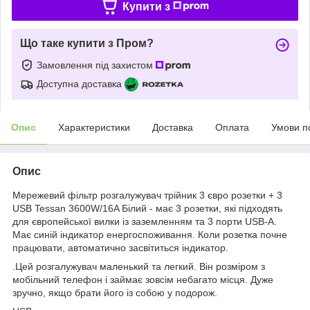
Купити з
Що таке купити з Пром?
Замовлення під захистом
Доступна доставка
Опис
Характеристики
Доставка
Оплата
Умови п
Опис
Мережевий фільтр розгалужувач трійник 3 євро розетки + 3
USB Tessan 3600W/16A Білий - має 3 розетки, які підходять
для європейської вилки із заземленням та 3 порти USB-A.
Має синій індикатор енергоспоживання. Коли розетка почне
працювати, автоматично засвітиться індикатор.
.Цей розгалужувач маленький та легкий. Він розміром з
мобільний телефон і займає зовсім небагато місця. Дуже
зручно, якщо брати його із собою у подорож.