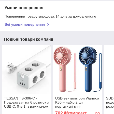
Умови повернення
Повернення товару впродовж 14 днів за домовленістю
Всі умови повернення
Подібні товари компанії
TESSAN TS-306-C -
USB-вентилятори Warmco
SUD
Подовжувач на 6 розеток з
K30 – набір 2 шт.,
подо
USB-C, 9-в-1, з вимикачем
портативні міні-
розе
і 2-метровим кабелем
вентилятори, 3 швидкості,
інди
702
₴/комплект