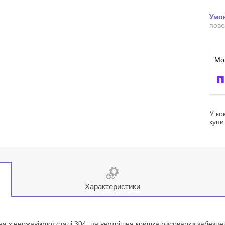
пове
У ко
купи
Характеристики
 ​​з нержавіючої сталі 304, ця внутрішня кришка рисоварки забезпечу