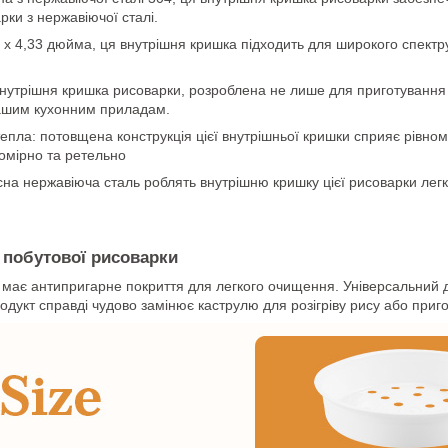
рки з нержавіючої сталі.
26 x 4,33 дюйма, ця внутрішня кришка підходить для широкого спект
 внутрішня кришка рисоварки, розроблена не лише для приготування
 вашим кухонним приладам.
пла: потовщена конструкція цієї внутрішньої кришки сприяє рівном
омірно та ретельно
кісна нержавіюча сталь роблять внутрішню кришку цієї рисоварки ле
 побутової рисоварки
 та має антипригарне покриття для легкого очищення. Універсальни
дукт справді чудово замінює каструлю для розігріву рису або приго