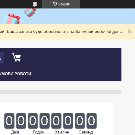
Кошик
дний. Ваша заявка буде оброблена в найближчий робочий день.
УМОВИ РОБОТИ
0
0
0
0
0
0
0
0
Днів
Годин
Хвилин
Секунд