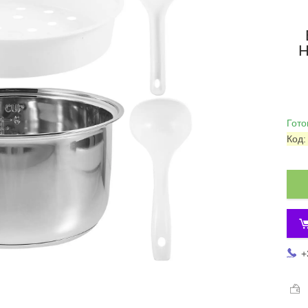
H
Гото
Код
+