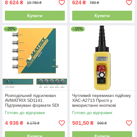
8 624
624
₴
₴
10 780 ₴
780 ₴
Купити
Купити
–20%
–15%
Розподільний підсилювач
Чутливий перемикач підйому
AVMATRIX SD1141.
XAC-A2713 Прості у
Підтримувані формати SDI
використанні кнопкові
3G/HD/S0,
перемикачі
Готово до відправки
Готово до відправки
пересинхронізація. Уцінка
4 936
501,50
₴
₴
6 170 ₴
590 ₴
Купити
Купити