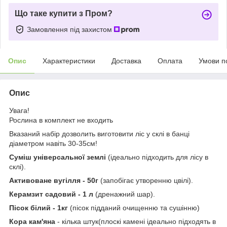
Що таке купити з Пром?
Замовлення під захистом
Опис
Характеристики
Доставка
Оплата
Умови п
Опис
Увага!
Рослина в комплект не входить
Вказаний набір дозволить виготовити ліс у склі в банці
діаметром навіть 30-35см!
Суміш універсальної землі
(ідеально підходить для лісу в
склі).
Активоване вугілля - 50г
(запобігає утворенню цвілі).
Керамзит садовий - 1 л
(дренажний шар).
Пісок білий - 1кг
(пісок підданий очищенню та сушінню)
Кора кам'яна
- кілька штук(плоскі камені ідеально підходять в