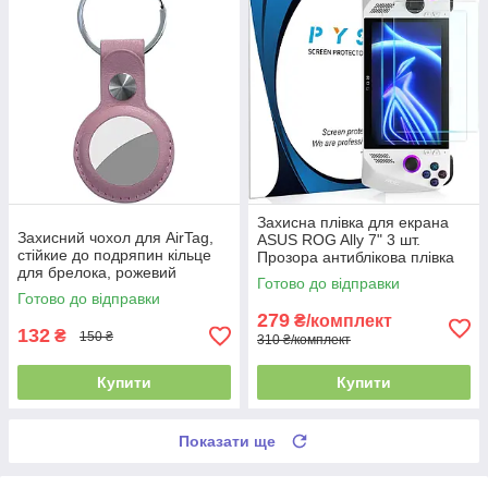
Захисна плівка для екрана
Захисний чохол для AirTag,
ASUS ROG Ally 7" 3 шт.
стійкие до подряпин кільце
Прозора антиблікова плівка
для брелока, рожевий
від подряпин і відбитків
Готово до відправки
Готово до відправки
279
₴/комплект
132
₴
150 ₴
310 ₴/комплект
Купити
Купити
Показати ще