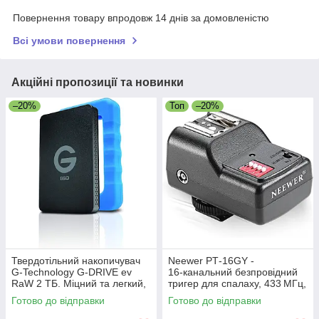
Повернення товару впродовж 14 днів за домовленістю
Всі умови повернення
Акційні пропозиції та новинки
–20%
Топ
–20%
Твердотільний накопичувач
Neewer PT‑16GY -
G-Technology G-DRIVE ev
16‑канальний безпровідний
RaW 2 ТБ. Міцний та легкий,
тригер для спалаху, 433 МГц,
з захисним гумовим
синхронізація до 1/250 с,
Готово до відправки
Готово до відправки
бампером, USB 3.0. Уцінка
радіус 30 м