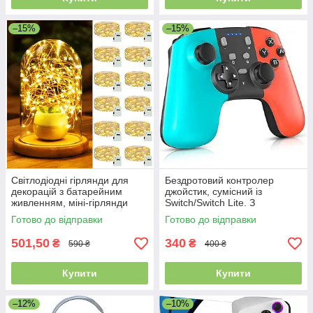
–15%
–15%
Світлодіодні гірлянди для
Бездротовий контролер
декорацій з батарейним
джойстик, сумісний із
живленням, міні-гірлянди
Switch/Switch Lite. З
довжиною 2 м, 20
регульованою вібрацією
Готово до відправки
Готово до відправки
світлодіодів, 12 шт.
501,50
340
₴
₴
590 ₴
400 ₴
Купити
Купити
–12%
–10%