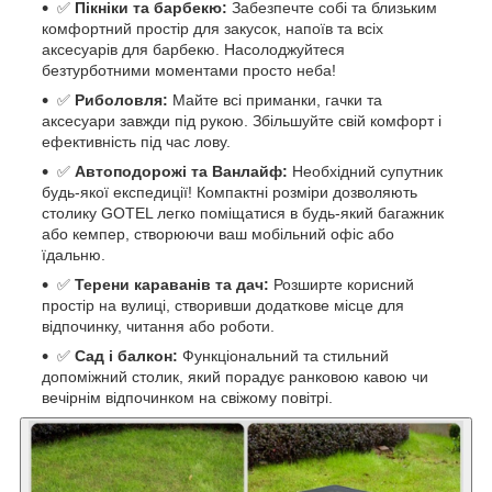
✅
Пікніки та барбекю:
Забезпечте собі та близьким
комфортний простір для закусок, напоїв та всіх
аксесуарів для барбекю. Насолоджуйтеся
безтурботними моментами просто неба!
✅
Риболовля:
Майте всі приманки, гачки та
аксесуари завжди під рукою. Збільшуйте свій комфорт і
ефективність під час лову.
✅
Автоподорожі та Ванлайф:
Необхідний супутник
будь-якої експедиції! Компактні розміри дозволяють
столику GOTEL легко поміщатися в будь-який багажник
або кемпер, створюючи ваш мобільний офіс або
їдальню.
✅
Терени караванів та дач:
Розширте корисний
простір на вулиці, створивши додаткове місце для
відпочинку, читання або роботи.
✅
Сад і балкон:
Функціональний та стильний
допоміжний столик, який порадує ранковою кавою чи
вечірнім відпочинком на свіжому повітрі.