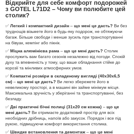
Відкрийте для себе комфорт подорожей
з GOTEL L71D2 – Чому ви полюбите цей
столик?
✅
Легкий і компактний дизайн
–
що мені це дасть?
Ви без
труднощів візьмете його в будь-яку подорож, не обтяжуючи
багаж. Більше свободи і менше зусиль при транспортуванні
на бівуак, кемпінг або пікнік.
✅
Міцна алюмінієва рама
–
що це мені дасть?
Столик
прослужить вам багато сезонів незалежно від погоди. Спокій
духу та впевненість у тому, що ваше обладнання стійке до
корозії та мінливих атмосферних умов.
✅
Компактні розміри в складеному вигляді (40х30х6,5
см)
–
що мені це дасть?
Ви легко збережете його в
невеликому просторі, а в машині він займе мінімум місця.
Максимальна зручність у зберіганні та транспортуванні, без
безладу.
✅
Дві практичні бічні полиці (31х20 см кожна)
–
що це
мені дасть?
Ви отримаєте додатковий простір для всіх
необхідних дрібниць, напоїв або закусок. Порядок і все під
рукою, підвищуючи комфорт використання столика.
✅
Швидке встановлення та демонтаж
–
що це мені