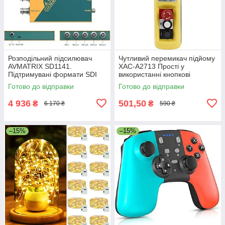
Розподільний підсилювач
Чутливий перемикач підйому
AVMATRIX SD1141.
XAC-A2713 Прості у
Підтримувані формати SDI
використанні кнопкові
3G/HD/S0,
перемикачі
Готово до відправки
Готово до відправки
пересинхронізація. Уцінка
4 936
501,50
₴
₴
6 170 ₴
590 ₴
–15%
–15%