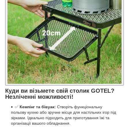
Куди ви візьмете свій столик GOTEL?
Незліченні можливості!
✅
Кемпінг та бівуак:
Створіть функціональну
польову кухню або зручне місце для настільних ігор під
зірками. Ідеально підходить для приготування їжі та
організації вашого обладнання.