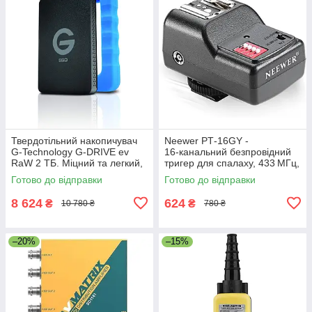
Твердотільний накопичувач
Neewer PT‑16GY -
G-Technology G-DRIVE ev
16‑канальний безпровідний
RaW 2 ТБ. Міцний та легкий,
тригер для спалаху, 433 МГц,
з захисним гумовим
синхронізація до 1/250 с,
Готово до відправки
Готово до відправки
бампером, USB 3.0. Уцінка
радіус 30 м
8 624
624
₴
₴
10 780 ₴
780 ₴
–20%
–15%