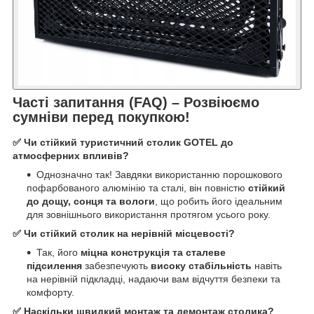
Часті запитання (FAQ) – Розвіюємо
сумніви перед покупкою!
✅ Чи стійкий туристичний столик GOTEL до
атмосферних впливів?
Однозначно так! Завдяки використанню порошкового
пофарбованого алюмінію та сталі, він повністю
стійкий
до дощу, сонця та вологи
, що робить його ідеальним
для зовнішнього використання протягом усього року.
✅ Чи стійкий столик на нерівній місцевості?
Так, його
міцна конструкція та сталеве
підсилення
забезпечують
високу стабільність
навіть
на нерівній підкладці, надаючи вам відчуття безпеки та
комфорту.
✅ Наскільки швидкий монтаж та демонтаж столика?