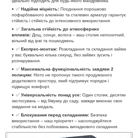
ідеально підходить для будь-якого мандрівника.
✅
Надійна міцність:
Поєднання порошково
пофарбованого алюмінію та сталевих арматур гарантує
стійкість і стійкість до інтенсивного використання.
✅
Загальна стійкість до атмосферних
впливів:
Дощ, сонце, волога – ваш столик непохитний,
вільний від іржі та пошкоджень.
✅
Експрес-монтаж:
Розкладання та складання займе
у вас буквально кілька секунд, без зайвих зусиль і
розчарування.
✅
Максимальна функціональність завдяки 2
полицям:
Ніхто не пропонує такого продуманого
додаткового простору, який підтримує порядок і
підвищує комфорт.
✅
Універсальність понад усе:
Один столик, десятки
застосувань – від бівуаку до саду, завжди виконає своє
завдання на медаль.
✅
Блокування перед складанням:
Безпека
використання – наш пріоритет – насолоджуйтеся
стабільністю без побоювань випадкового складання.