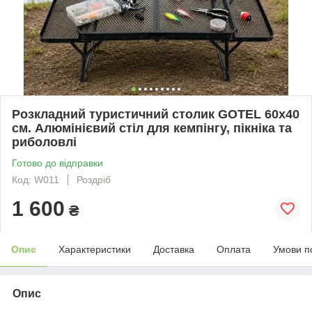
Розкладний туристичний столик GOTEL 60х40
см. Алюмінієвий стіл для кемпінгу, пікніка та
риболовлі
Готово до відправки
Код: W011
Роздріб
1 600
₴
Опис
Характеристики
Доставка
Оплата
Умови п
Опис