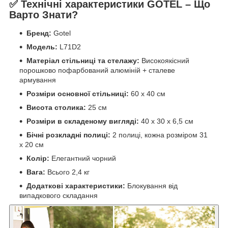
✅ Технічні характеристики GOTEL – Що
Варто Знати?
Бренд:
Gotel
Модель:
L71D2
Матеріал стільниці та стелажу:
Високоякісний
порошково пофарбований алюміній + сталеве
армування
Розміри основної стільниці:
60 х 40 см
Висота столика:
25 см
Розміри в складеному вигляді:
40 х 30 х 6,5 см
Бічні розкладні полиці:
2 полиці, кожна розміром 31
х 20 см
Колір:
Елегантний чорний
Вага:
Всього 2,4 кг
Додаткові характеристики:
Блокування від
випадкового складання