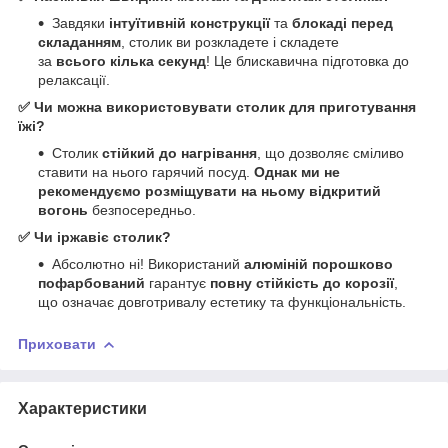
Завдяки
інтуїтивній конструкції
та
блокаді перед
складанням
, столик ви розкладете і складете
за
всього кілька секунд
! Це блискавична підготовка до
релаксації.
✅ Чи можна використовувати столик для приготування
їжі?
Столик
стійкий до нагрівання
, що дозволяє сміливо
ставити на нього гарячий посуд.
Однак ми не
рекомендуємо розміщувати на ньому відкритий
вогонь
безпосередньо.
✅ Чи іржавіє столик?
Абсолютно ні! Використаний
алюміній порошково
пофарбований
гарантує
повну стійкість до корозії
,
що означає довготривалу естетику та функціональність.
Приховати
Характеристики