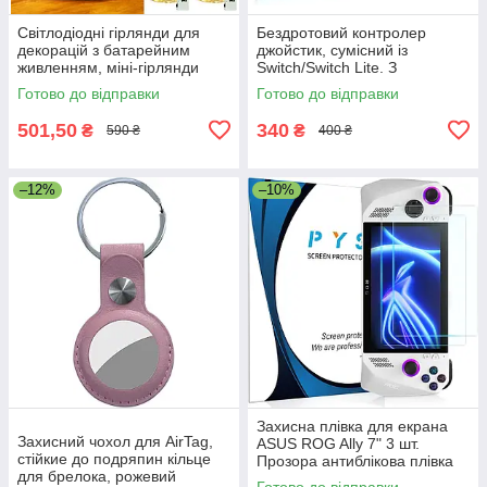
Світлодіодні гірлянди для
Бездротовий контролер
декорацій з батарейним
джойстик, сумісний із
живленням, міні-гірлянди
Switch/Switch Lite. З
довжиною 2 м, 20
регульованою вібрацією
Готово до відправки
Готово до відправки
світлодіодів, 12 шт.
501,50
340
₴
₴
590 ₴
400 ₴
–12%
–10%
Захисна плівка для екрана
Захисний чохол для AirTag,
ASUS ROG Ally 7" 3 шт.
стійкие до подряпин кільце
Прозора антиблікова плівка
для брелока, рожевий
від подряпин і відбитків
Готово до відправки