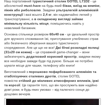
Наш портативний
туристичний столик GOTEL L71D2
- це
абсолютний
must-have
на будь-який
бівак, виїзд на кемпінг,
пікнік або риболовлю
. Завдяки
ультралегкій алюмінієвій
конструкції
і вазі всього
2,4 кг
, він надзвичайно легкий у
транспортуванні, а
в складеному вигляді займає
мінімальну кількість місця
, поміщаючись навіть у
невеликий багажник.
Основна стільниця розміром
60х40 см
- це ідеальний простір
для зручного споживання їжі, приготування улюблених страв
або безпечного зберігання вашого туристичного
спорядження. Але це ще не все!
Дві бічні розкладні полиці
(31х20 см кожна)
– це справжній game-changer – вони
забезпечують
додатковий корисний простір
, завдяки якому
все необхідне завжди буде під рукою. Більше не потрібно
шукати місце для чашки, телефону або книги!
Виготовлений з
порошково пофарбованого алюмінію та
стабілізуючих сталевих дротів
, столик GOTEL
повністю
стійкий до мінливих атмосферних впливів, іржі
та корозії
. Це гарантія того, що він прослужить вам надійно
довгі роки, в будь-яких умовах – від палючого сонця до
дощових вечорів.