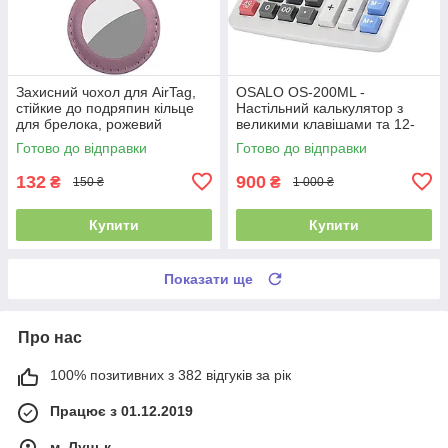
Захисний чохол для AirTag,
OSALO OS-200ML -
стійкие до подряпин кільце
Настільний калькулятор з
для брелока, рожевий
великими клавішами та 12-
розрядним екраном
Готово до відправки
Готово до відправки
132
900
₴
₴
150 ₴
1 000 ₴
Купити
Купити
Показати ще
Про нас
100% позитивних з 382 відгуків за рік
Працює з 01.12.2019
м. Луцьк