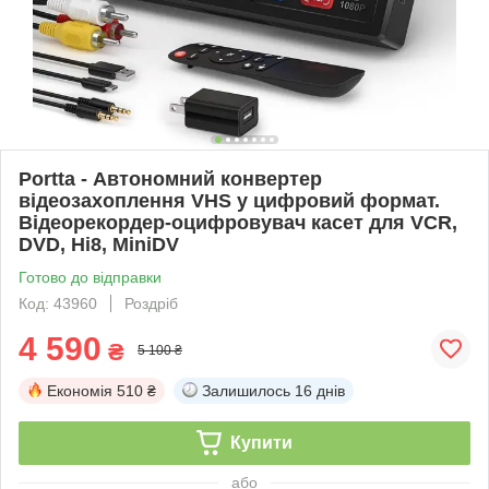
Portta - Автономний конвертер
відеозахоплення VHS у цифровий формат.
Відеорекордер-оцифровувач касет для VCR,
DVD, Hi8, MiniDV
Готово до відправки
Код: 43960
Роздріб
4 590
₴
5 100 ₴
Економія
510 ₴
Залишилось
16 днів
Купити
або