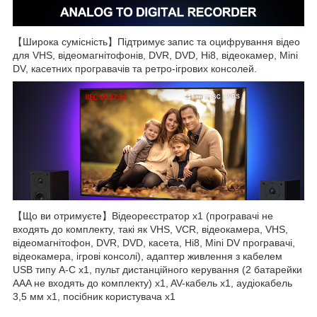
【Широка сумісність】Підтримує запис та оцифрування відео
для VHS, відеомагнітофонів, DVR, DVD, Hi8, відеокамер, Mini
DV, касетних програвачів та ретро-ігрових консолей.
【Що ви отримуєте】Відеореєстратор x1 (програвачі не
входять до комплекту, такі як VHS, VCR, відеокамера, VHS,
відеомагнітофон, DVR, DVD, касета, Hi8, Mini DV програвачі,
відеокамера, ігрові консолі), адаптер живлення з кабелем
USB типу A-C x1, пульт дистанційного керування (2 батарейки
AAA не входять до комплекту) x1, AV-кабель x1, аудіокабель
3,5 мм x1, посібник користувача x1