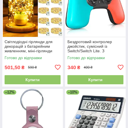
Світлодіодні гірлянди для
Бездротовий контролер
декорацій з батарейним
джойстик, сумісний із
живленням, міні-гірлянди
Switch/Switch Lite. З
довжиною 2 м, 20
регульованою вібрацією
Готово до відправки
Готово до відправки
світлодіодів, 12 шт.
501,50
340
₴
₴
590 ₴
400 ₴
Купити
Купити
–12%
–10%