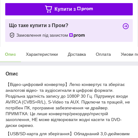
Купити з
Що таке купити з Пром?
Замовлення під захистом
Опис
Характеристики
Доставка
Оплата
Умови п
Опис
【Відео-цифровий конвертер】Легко конвертує та зберігає
аналогові відео- та аудіосигнали в цифрові формати.
Роздільна здатність запису до 1080P 30 Гц. Підтримує входи
AV/RCA (CVBS+R/L), S-Video та AUX. Підключи та працюй, не
потрібен ПК, програмне забезпечення чи драйвер.
ПРИМІТКА: Це лише конвертер/рекордер/пристрій
захоплення, НЕ може відтворювати жодні касети та DVD-
диски окремо.
【USB/SD-карта для зберігання】Обладнаний 3,0-дюймовим