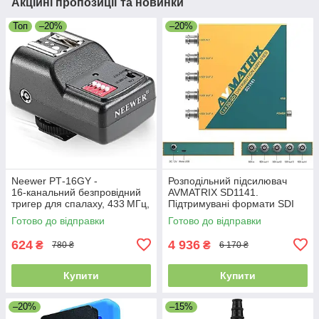
Акційні пропозиції та новинки
Топ
–20%
–20%
Neewer PT‑16GY -
Розподільний підсилювач
16‑канальний безпровідний
AVMATRIX SD1141.
тригер для спалаху, 433 МГц,
Підтримувані формати SDI
синхронізація до 1/250 с,
3G/HD/S0,
Готово до відправки
Готово до відправки
радіус 30 м
пересинхронізація. Уцінка
624
4 936
₴
₴
780 ₴
6 170 ₴
Купити
Купити
–20%
–15%