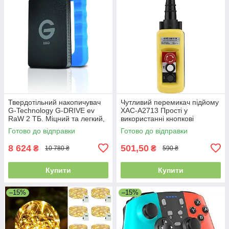
Твердотільний накопичувач
Чутливий перемикач підйому
G-Technology G-DRIVE ev
XAC-A2713 Прості у
RaW 2 ТБ. Міцний та легкий,
використанні кнопкові
з захисним гумовим
перемикачі
Готово до відправки
Готово до відправки
бампером, USB 3.0. Уцінка
8 624
501,50
₴
₴
10 780 ₴
590 ₴
Купити
Купити
–15%
–15%