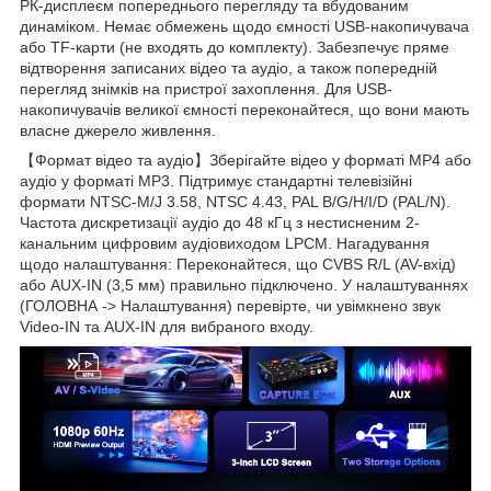
РК-дисплеєм попереднього перегляду та вбудованим
динаміком. Немає обмежень щодо ємності USB-накопичувача
або TF-карти (не входять до комплекту). Забезпечує пряме
відтворення записаних відео та аудіо, а також попередній
перегляд знімків на пристрої захоплення. Для USB-
накопичувачів великої ємності переконайтеся, що вони мають
власне джерело живлення.
【Формат відео та аудіо】Зберігайте відео у форматі MP4 або
аудіо у форматі MP3. Підтримує стандартні телевізійні
формати NTSC-M/J 3.58, NTSC 4.43, PAL B/G/H/I/D (PAL/N).
Частота дискретизації аудіо до 48 кГц з нестисненим 2-
канальним цифровим аудіовиходом LPCM. Нагадування
щодо налаштування: Переконайтеся, що CVBS R/L (AV-вхід)
або AUX-IN (3,5 мм) правильно підключено. У налаштуваннях
(ГОЛОВНА -> Налаштування) перевірте, чи увімкнено звук
Video-IN та AUX-IN для вибраного входу.