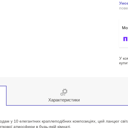
пове
У ко
купи
Характеристики
іодам у 10 елегантних краплеподібних композиціях, цей ланцюг світ
ткової атмосфери в будь-якій кімнаті.