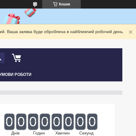
Кошик
дний. Ваша заявка буде оброблена в найближчий робочий день.
УМОВИ РОБОТИ
0
0
0
0
0
0
0
0
Днів
Годин
Хвилин
Секунд