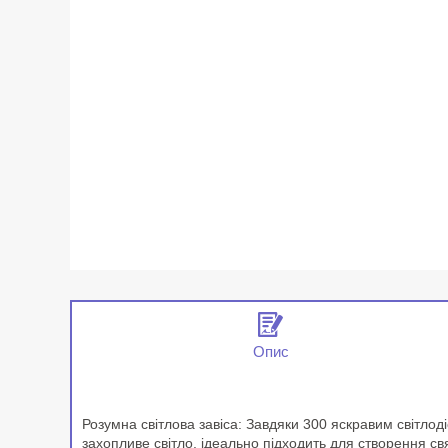
Опис
Розумна світлова завіса: Завдяки 300 яскравим світлод
захопливе світло, ідеально підходить для створення свя