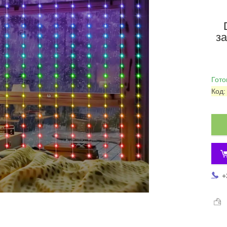
за
Гото
Код
+