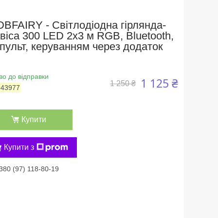
DBFAIRY - Світлодіодна гірлянда-
віса 300 LED 2x3 м RGB, Bluetooth,
пульт, керуванням через додаток
во до відправки
1 125 ₴
1 250 ₴
:
43977
Купити
Купити з
380 (97) 118-80-19