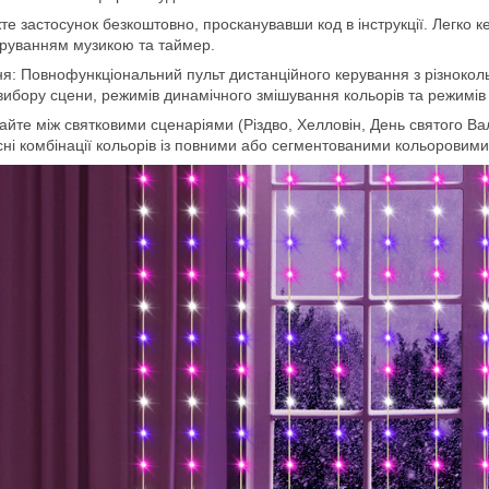
 застосунок безкоштовно, просканувавши код в інструкції. Легко ке
 керуванням музикою та таймер.
ня: Повнофункціональний пульт дистанційного керування з різноко
 вибору сцени, режимів динамічного змішування кольорів та режимів
райте між святковими сценаріями (Різдво, Хелловін, День святого В
сні комбінації кольорів із повними або сегментованими кольоровим