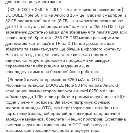
для вашого розумного життя.
【32 ГБ ОЗП + 256 ГБ ПЗП, 2 ТБ з можливістю розширення】:
DOOGEE Note 58 Pro на Android 15 – це чудовий смартфон із
32 ГБ оперативної пам’яті (8 ГБ + з можливістю розширення
до 24 ГБ віртуальної оперативної пам’яті) та 256 ГБ ПЗП. Це
забезпечує достатньо місця для зберігання та пам’яті для всіх
ваших потреб. Крім того, 256 ГБ ПЗП можна розширити за
допомогою карти пам’яті TF на 2 ТБ, що дозволить вам
зберігати та завантажувати ще більше цифрового контенту.
Незалежно від того, чи запускаєте ви кілька програм
одночасно, керуєте фоновими процесами чи швидко
перемикаєтеся між різними завданнями, ви
насолоджуватиметеся безперебійною роботою.
【Великий акумулятор ємністю 6250 мАг та OTG】:
Мобільний телефон DOOGEE Note 58 Pro на базі Android
оснащений акумулятором високої ємності 6250 мАг, що
забезпечує до 1266 годин роботи в режимі очікування та 36,6
годин у режимі розмови. Він також підтримує функцію
зворотної зарядки OTG, яка перетворює ваш телефон на
портативний зарядний пристрій для швидкої та практичної
зарядки навушників, браслета чи інших пристроїв. Ефективна
система керування живленням та OTG забезпечують
максимально тривалий час роботи акумулятора.