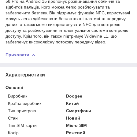
58 Pro на Android 15 пропонує розпізнавання обличчя та
відбитків пальців, його можна легко розблокувати та
забезпечити безпеку. Він підтримує функцію NFC, користувачі
можуть легко здійснювати безконтактні платежі та передачу
даних, а також може використовувати NFC для контролю
доступу та розблокування інтелектуальної системи контролю
доступу. Крім того, він також підтримує Widevine L1, що
забезпечує високоякісну потокову передачу відео.
Приховати
Характеристики
Основні
Виробник
Doogee
Країна виробник
Китай
Тип пристрою
Смартфони
Стан
Новий
Тип SIM-карти
Micro-SIM
Колір
Рожевий