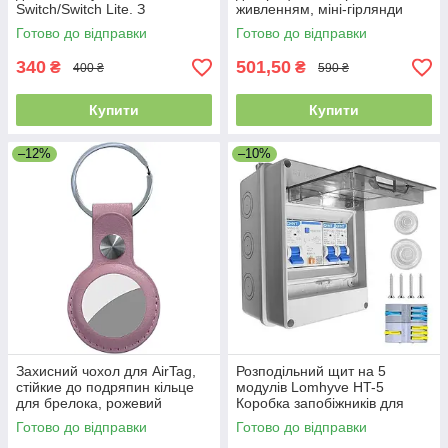
Switch/Switch Lite. З
живленням, міні-гірлянди
регульованою вібрацією
довжиною 2 м, 20
Готово до відправки
Готово до відправки
світлодіодів, 12 шт.
340
501,50
₴
₴
400 ₴
590 ₴
Купити
Купити
–12%
–10%
Захисний чохол для AirTag,
Розподільний щит на 5
стійкие до подряпин кільце
модулів Lomhyve HT-5
для брелока, рожевий
Коробка запобіжників для
поверхневого монтажу 40 А
Готово до відправки
Готово до відправки