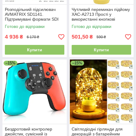
Розподільний підсилювач
Чутливий перемикач підйому
AVMATRIX SD1141.
XAC-A2713 Прості у
Підтримувані формати SDI
використанні кнопкові
3G/HD/S0,
перемикачі
Готово до відправки
Готово до відправки
пересинхронізація. Уцінка
4 936
501,50
₴
₴
6 170 ₴
590 ₴
Купити
Купити
–15%
–15%
Бездротовий контролер
Світлодіодні гірлянди для
джойстик, сумісний із
декорацій з батарейним