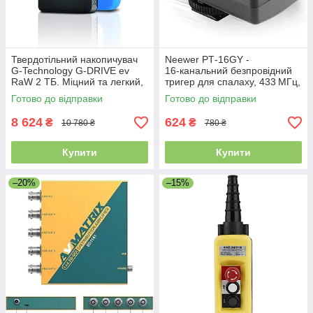
Твердотільний накопичувач
Neewer PT‑16GY -
G-Technology G-DRIVE ev
16‑канальний безпровідний
RaW 2 ТБ. Міцний та легкий,
тригер для спалаху, 433 МГц,
з захисним гумовим
синхронізація до 1/250 с,
Готово до відправки
Готово до відправки
бампером, USB 3.0. Уцінка
радіус 30 м
8 624
624
₴
₴
10 780 ₴
780 ₴
Купити
Купити
–20%
–15%