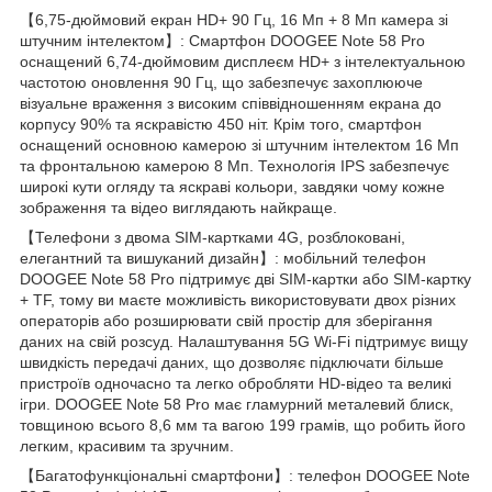
【6,75-дюймовий екран HD+ 90 Гц, 16 Мп + 8 Мп камера зі
штучним інтелектом】: Смартфон DOOGEE Note 58 Pro
оснащений 6,74-дюймовим дисплеєм HD+ з інтелектуальною
частотою оновлення 90 Гц, що забезпечує захоплююче
візуальне враження з високим співвідношенням екрана до
корпусу 90% та яскравістю 450 ніт. Крім того, смартфон
оснащений основною камерою зі штучним інтелектом 16 Мп
та фронтальною камерою 8 Мп. Технологія IPS забезпечує
широкі кути огляду та яскраві кольори, завдяки чому кожне
зображення та відео виглядають найкраще.
【Телефони з двома SIM-картками 4G, розблоковані,
елегантний та вишуканий дизайн】: мобільний телефон
DOOGEE Note 58 Pro підтримує дві SIM-картки або SIM-картку
+ TF, тому ви маєте можливість використовувати двох різних
операторів або розширювати свій простір для зберігання
даних на свій розсуд. Налаштування 5G Wi-Fi підтримує вищу
швидкість передачі даних, що дозволяє підключати більше
пристроїв одночасно та легко обробляти HD-відео та великі
ігри. DOOGEE Note 58 Pro має гламурний металевий блиск,
товщиною всього 8,6 мм та вагою 199 грамів, що робить його
легким, красивим та зручним.
【Багатофункціональні смартфони】: телефон DOOGEE Note